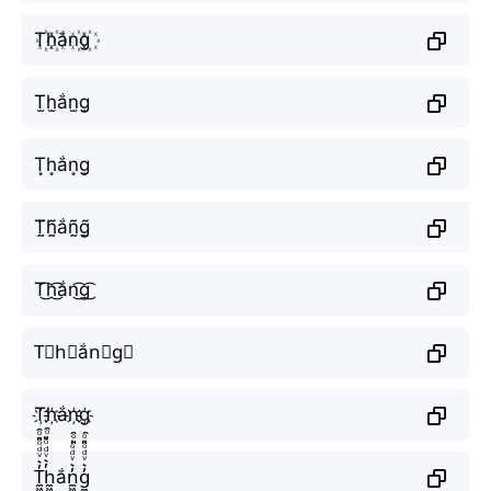
T꙰h꙰ắn꙰g꙰
T̫h̫ắn̫g̫
T͙h͙ắn͙g͙
T̰̃h̰̃ắñ̰g̰̃
T͜͡h͜͡ắn͜͡g͜͡
T⃟h⃟ắn⃟g⃟
T҉h҉ắn҉g҉
T̼͖̺̠̰͇̙̓͛ͮͩͦ̎ͦ̑ͅh̼͖̺̠̰͇̙̓͛ͮͩͦ̎ͦ̑ͅắn̼͖̺̠̰͇̙̓͛ͮͩͦ̎ͦ̑ͅg̼͖̺̠̰͇̙̓͛ͮͩͦ̎ͦ̑ͅ