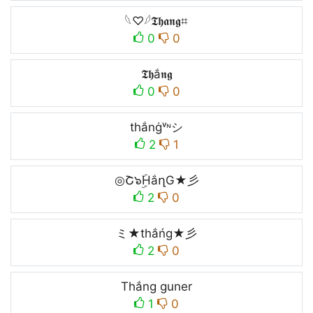
𓆩♡𓆪𝕿𝖍𝖆𝖓𝖌⌗
0
0
𝕿𝖍ắ𝖓𝖌
0
0
thắnġᵛᶰシ
2
1
◎Շ๖ۣۜHắղG★彡
2
0
ミ★thắńg★彡
2
0
Thắng guner
1
0