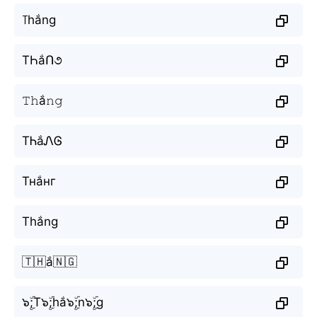
꓄hắng
TҺắՈ૭
𝚃𝚑ắ𝚗𝚐
TᏂắᏁᎶ
Тнắнг
Thắng
🇹🇭ắ🇳🇬
๖ۣۜ;T๖ۣۜ;hắ๖ۣۜ;n๖ۣۜ;g