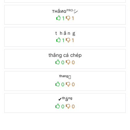
тнắиɢᴾᴿᴼシ
1
1
ｔｈắｎｇ
1
1
thắng cá chép
0
0
ᵗʰᵃⁿᵍ
0
0
✔ᵗʰắⁿᵍ
0
0