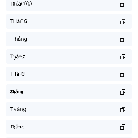
T⒣ắ⒩⒢
TᕼắᑎG
丅hắng
Tཏắསɕ
Tꃅắꈤꁅ
𝕿𝖍ắ𝖓𝖌
T♄ắng
𝔗𝔥ắ𝔫𝔤