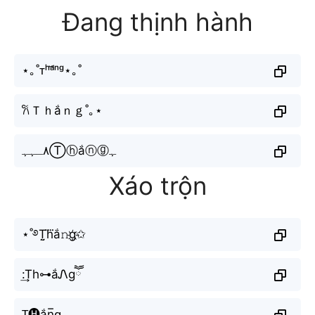
Đang thịnh hành
⋆｡˚ᴛʰᵃ̆́ⁿᵍ⋆｡˚
𐙚Ｔｈắｎｇ˚｡⋆
٨ـﮩﮩⓉⓗắⓝⓖﮩ
Xáo trộn
⋆˚࿔T̤̮h⃜ắ𝚗g҉✩
:͢Th⊶ắᏁgཽ
T̠🅗ắn̲̅g̠