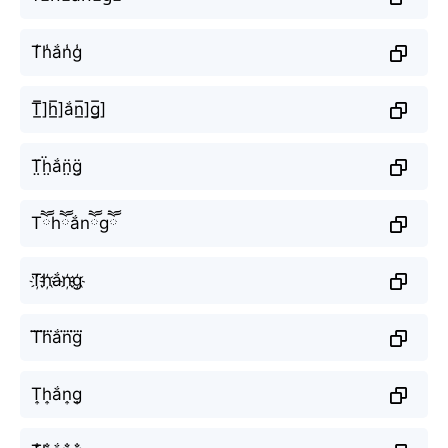
T̾h̾ắn̾g̾
T̲̅]h̲̅]ắn̲̅]g̲̅]
T̤̈ḧ̤ắn̤̈g̤̈
Tཽhཽắnཽgཽ
T҉h҉ắn҉g҉
T⃜h⃜ắn⃜g⃜
T͎h͎ắn͎g͎