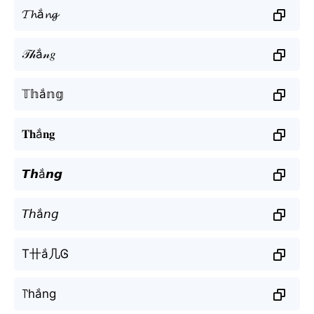
𝓣𝓱ắ𝓷𝓰
𝒯𝒽ắ𝓃𝑔
𝕋𝕙ắ𝕟𝕘
𝐓𝐡ắ𝐧𝐠
𝙏𝙝ắ𝙣𝙜
𝘛𝘩ắ𝘯𝘨
T卄ắ几Ꮆ
꓅hắng