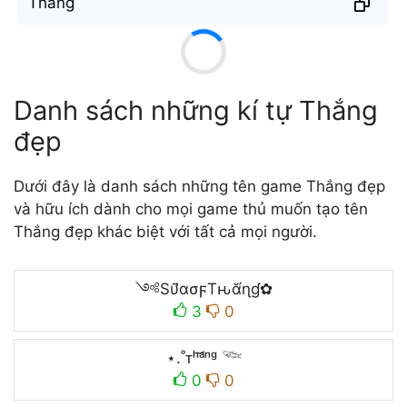
T̐h̐ắn̐g̐
Danh sách những kí tự Thắng
đẹp
Dưới đây là danh sách những tên game Thắng đẹp
và hữu ích dành cho mọi game thủ muốn tạo tên
Thắng đẹp khác biệt với tất cả mọi người.
༺Sυ̛̃ασϝTԋᾰ́ɳɠ✿
3
0
⋆.˚ᴛʰᵃ̆́ⁿᵍ 𓆝
0
0