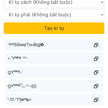
Tạo kí tự
༺Sυ̛̃ασϝTԋᾰ́ɳɠ✿
⋆.˚ᴛʰᵃ̆́ⁿᵍ 𓆝
ꨄᴛʰᵃⁿᵍ☄
ꨄᴛʰᵃⁿᵍ𓆡𓆜𓆉
𓆩♡𓆪Tཏศསɕ⌗