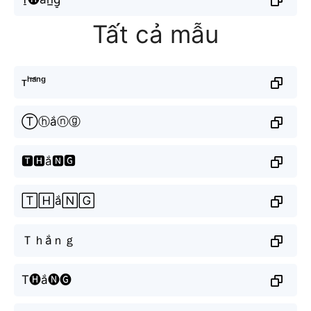
Tất cả mẫu
ᴛʰᵃ̆́ⁿᵍ
Ⓣⓗắⓝⓖ
🆃🅷ắ🅽🅶
🅃🄷ắ🄽🄶
Ｔｈắｎｇ
T🅗ắ🅝🅖