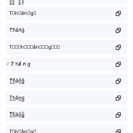
T⃗h⃗ắn⃗g⃗
T͛h͛ắn͛g͛
T⃒⃒⃒h⃒⃒⃒ắn⃒⃒⃒g⃒⃒⃒
̸ T̸ hắ̸ n̸ g
T̺͆h̺͆ắn̺͆g̺͆
T͟h͟ắn͟g͟
T̲̅h̲̅ắn̲̅g̲̅
T⃣h⃣ắn⃣g⃣