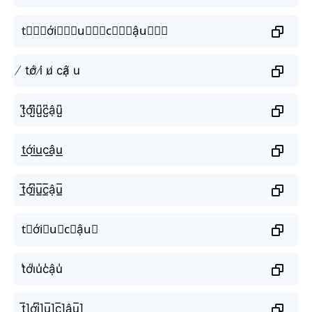
t⃒⃒⃒ới⃒⃒⃒u⃒⃒⃒c⃒⃒⃒ậu⃒⃒⃒
̸ tớ̸ i̸ u̸ cậ̸ u
t̺͆ới̺͆u̺͆c̺͆ậu̺͆
t͟ới͟u͟c͟ậu͟
t̲̅ới̲̅u̲̅c̲̅ậu̲̅
t⃣ới⃣u⃣c⃣ậu⃣
t̾ới̾u̾c̾ậu̾
t̲̅]ới̲̅]u̲̅]c̲̅]ậu̲̅]