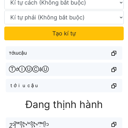
Tạo kí tự
тớιucậu
ⓉớⒾⓊⒸậⓊ
ｔớｉｕｃậｕ
Đang thịnh hành
ᬊ᭄ᵗᵒ̛́꧂ⁱᵘ꧂ᶜᵃ̣̂ᵘᥫ᭡