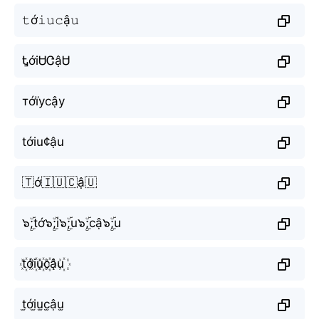
𝚝ớ𝚒𝚞𝚌ậ𝚞
ᎿớiᏌᏣậᏌ
тớїусậу
tớiu¢ậu
🇹ớ🇮🇺🇨ậ🇺
๖ۣۜ;tớ๖ۣۜ;i๖ۣۜ;u๖ۣۜ;cậ๖ۣۜ;u
t꙰ới꙰u꙰c꙰ậu꙰
t̫ới̫u̫c̫ậu̫