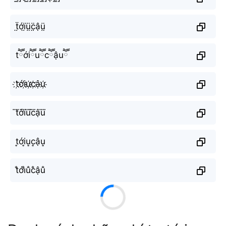
ẗ̤ớï̤ṳ̈c̤̈ậṳ̈
tཽớiཽuཽcཽậuཽ
t҉ới҉u҉c҉ậu҉
t⃜ới⃜u⃜c⃜ậu⃜
t͎ới͎u͎c͎ậu͎
t̐ới̐u̐c̐ậu̐