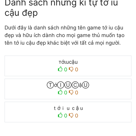
Danh sách những kí tự tớ iu
cậu đẹp
Dưới đây là danh sách những tên game tớ iu cậu
đẹp và hữu ích dành cho mọi game thủ muốn tạo
tên tớ iu cậu đẹp khác biệt với tất cả mọi người.
тớιucậu
0
0
ⓉớⒾⓊⒸậⓊ
0
0
ｔớｉｕｃậｕ
0
0