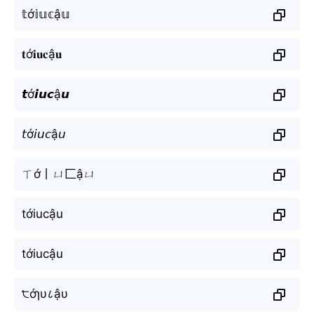
𝕥ớ𝕚𝕦𝕔ậ𝕦
𝐭ớ𝐢𝐮𝐜ậ𝐮
𝙩ớ𝙞𝙪𝙘ậ𝙪
𝘵ớ𝘪𝘶𝘤ậ𝘶
ㄒớ丨ㄩ匚ậㄩ
tớiucậu
tớiucậu
੮ớɿυ८ậυ