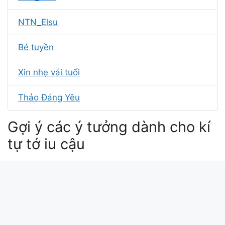
NTN_Elsu
Bé tuyền
Xin nhẹ vái tuổi
Thảo Đáng Yêu
Gợi ý các ý tưởng dành cho kí
tự tớ iu cậu
kiu 쌤
ki tu in english