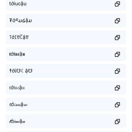
tớiucậu
₮ớརມ໒ậມ
꓄ớꀤꀎꉓậꀎ
𝖙ớ𝖎𝖚𝖈ậ𝖚
☨ớί☋☾ậ☋
𝔱ớ𝔦𝔲𝔠ậ𝔲
𝓽ớ𝓲𝓾𝓬ậ𝓾
𝓉ớ𝒾𝓊𝒸ậ𝓊