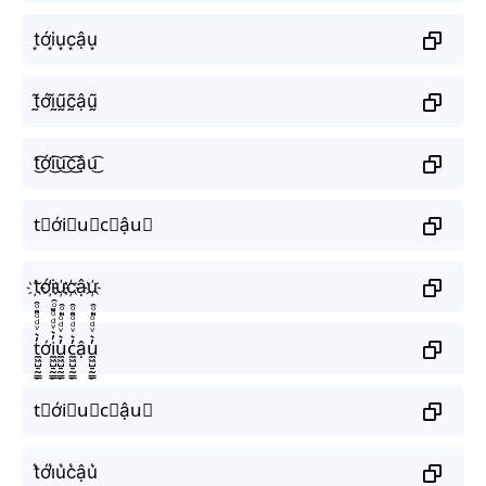
t͙ới͙u͙c͙ậu͙
t̰̃ớḭ̃ṵ̃c̰̃ậṵ̃
t͜͡ới͜͡u͜͡c͜͡ậu͜͡
t⃟ới⃟u⃟c⃟ậu⃟
t҉ới҉u҉c҉ậu҉
t̼͖̺̠̰͇̙̓͛ͮͩͦ̎ͦ̑ͅới̼͖̺̠̰͇̙̓͛ͮͩͦ̎ͦ̑ͅu̼͖̺̠̰͇̙̓͛ͮͩͦ̎ͦ̑ͅc̼͖̺̠̰͇̙̓͛ͮͩͦ̎ͦ̑ͅậu̼͖̺̠̰͇̙̓͛ͮͩͦ̎ͦ̑ͅ
t⃗ới⃗u⃗c⃗ậu⃗
t͛ới͛u͛c͛ậu͛