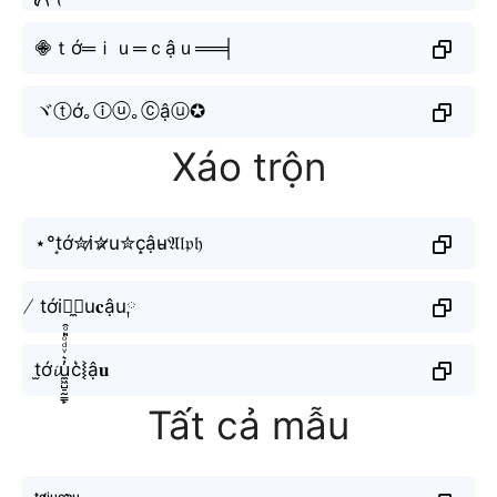
𖠁ｔớ═ｉｕ═ｃậｕ══╡
ヾⓣớ｡ⓘⓤ｡ⓒậⓤ✪
Xáo trộn
⋆°t͙ớ✮i̷✮̷u✮c̝ậu̴𝔄𝔩𝔭𝔥
̸ tới༙̼⧽u𝐜ậu༙
t̫ớ𝓲u̼͖̺̠̰͇̙̓͛ͮͩͦ̎ͦ̑ͅc͛⦚ậ𝐮
Tất cả mẫu