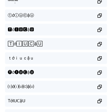
ᵗᵒ̛́ⁱᵘᶜᵃ̣̂ᵘ
ⓣớⓘⓤⓒậⓤ
🆃ớ🅸🆄🅲ậ🆄
🅃ớ🄸🅄🄲ậ🅄
ｔớｉｕｃậｕ
🅣ớ🅘🅤🅒ậ🅤
⒯ớ⒤⒰⒞ậ⒰
TớIᑌᑕậᑌ