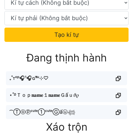
Tạo kí tự
Đang thịnh hành
₊˚ᴛᵒᵖ🎧¹🎧ɢᵃ̂́ᵘ⊹♡
⋆˚࿔Ｔｏｐ𝐧𝐚𝐦𝐞１𝐧𝐚𝐦𝐞Ｇấｕ𝜗𝜚
⁀Ⓣⓞⓟᶜᵘᵗᵉ①ᶜᵘᵗᵉⒼấⓤ𓆉
Xáo trộn