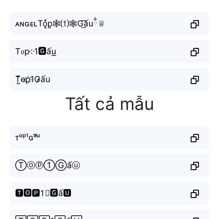
ᴀɴɢᴇʟTo͓̽p͎🕸⑴🕸G͜͡ấuྂ♕
T𝔬p༶1🅶ấu͟
T̺͆o̴p҈1G̷̷ấu
Tất cả mẫu
ᴛᵒᵖ¹ɢᵃ̂́ᵘ
Ⓣⓞⓟ①Ⓖấⓤ
🆃🅾🅿1⃣🅶ấ🆄