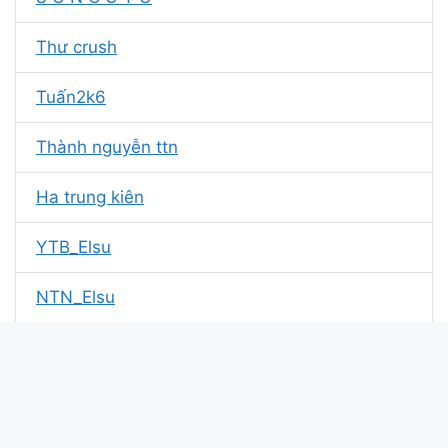
Thư crush
Tuấn2k6
Thành nguyễn ttn
Ha trung kiên
YTB_Elsu
NTN_Elsu
Bé tuyền
Xin nhẹ vái tuổi
Thảo Đáng Yêu