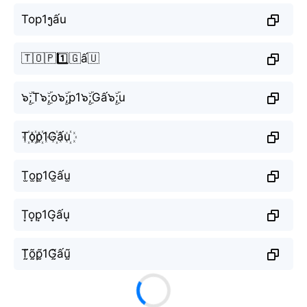
Top1ງấu
🇹🇴🇵1️⃣🇬ấ🇺
๖ۣۜ;T๖ۣۜ;o๖ۣۜ;p1๖ۣۜ;Gấ๖ۣۜ;u
T꙰o꙰p꙰1G꙰ấu꙰
T̫o̫p̫1G̫ấu̫
T͙o͙p͙1G͙ấu͙
T̰̃õ̰p̰̃1G̰̃ấṵ̃