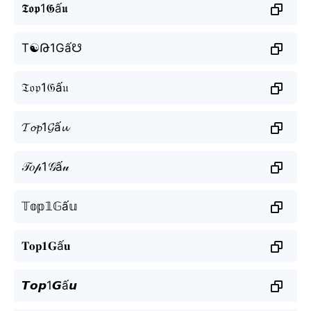
𝕿𝖔𝖕1𝕲ấ𝖚
T☯Թ1Gấ☋
𝔗𝔬𝔭1𝔊ấ𝔲
𝓣𝓸𝓹1𝓖ấ𝓾
𝒯𝑜𝓅1𝒢ấ𝓊
𝕋𝕠𝕡𝟙𝔾ấ𝕦
𝐓𝐨𝐩𝟏𝐆ấ𝐮
𝙏𝙤𝙥1𝙂ấ𝙪