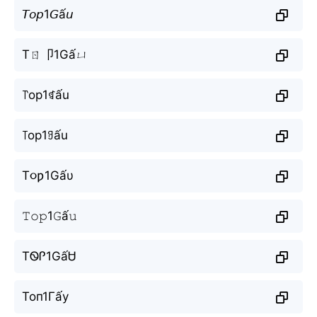
𝘛𝘰𝘱1𝘎ấ𝘶
Tㄖ卩1Gấㄩ
꓅op1ꁍấu
꓄op1ꍌấu
T૦ƿ1Gấυ
𝚃𝚘𝚙1𝙶ấ𝚞
TᏫᎵ1GấᏌ
Топ1Гấу