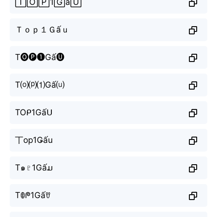
🅃🄾🄿1🄶ấ🅄
Ｔｏｐ１Ｇấｕ
T🅞🅟❶Gấ🅤
T⒪⒫⑴Gấ⒰
TOᑭ1Gấᑌ
丅op1Ǥấu
T๑♇1Gấມ
Tꂦᖘ1Gấꀎ