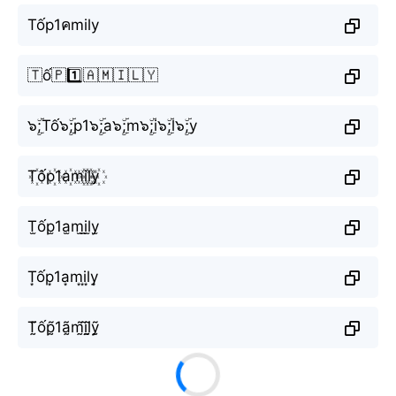
Tốp1คmily
🇹ố🇵1️⃣🇦🇲🇮🇱🇾
๖ۣۜ;Tố๖ۣۜ;p1๖ۣۜ;a๖ۣۜ;m๖ۣۜ;i๖ۣۜ;l๖ۣۜ;y
T꙰ốp꙰1a꙰m꙰i꙰l꙰y꙰
T̫ốp̫1a̫m̫i̫l̫y̫
T͙ốp͙1a͙m͙i͙l͙y͙
T̰̃ốp̰̃1ã̰m̰̃ḭ̃l̰̃ỹ̰