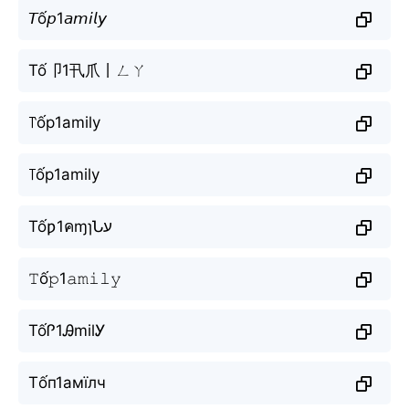
𝘛ố𝘱1𝘢𝘮𝘪𝘭𝘺
Tố卩1卂爪丨ㄥㄚ
꓅ốp1amily
꓄ốp1amily
Tốƿ1คɱɿՆע
𝚃ố𝚙1𝚊𝚖𝚒𝚕𝚢
TốᎵ1ᎯmilᎩ
Тốп1амїлч