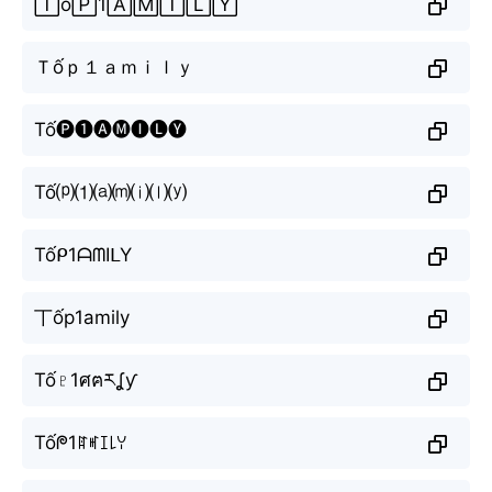
🅃ố🄿1🄰🄼🄸🄻🅈
Ｔốｐ１ａｍｉｌｙ
Tố🅟❶🅐🅜🅘🅛🅨
Tố⒫⑴⒜⒨⒤⒧⒴
Tốᑭ1ᗩᗰIᒪY
丅ốp1amily
Tố♇1ศฅརʆƴ
Tốᖘ1ꍏꎭꀤ꒒ꌩ