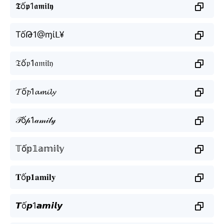
𝕿ố𝖕1𝖆𝖒𝖎𝖑𝖞
TốԹ1@ɱίᒪ¥
𝔗ố𝔭1𝔞𝔪𝔦𝔩𝔶
𝓣ố𝓹1𝓪𝓶𝓲𝓵𝔂
𝒯ố𝓅1𝒶𝓂𝒾𝓁𝓎
𝕋ố𝕡𝟙𝕒𝕞𝕚𝕝𝕪
𝐓ố𝐩𝟏𝐚𝐦𝐢𝐥𝐲
𝙏ố𝙥1𝙖𝙢𝙞𝙡𝙮