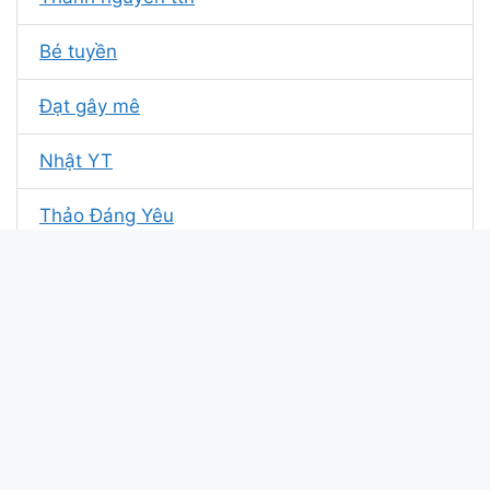
Bé tuyền
Đạt gây mê
Nhật YT
Thảo Đáng Yêu
Lỡ tay ks
Top1yenbai
thịnh goodboy
Ulty
Thảo^^^^Nguyên