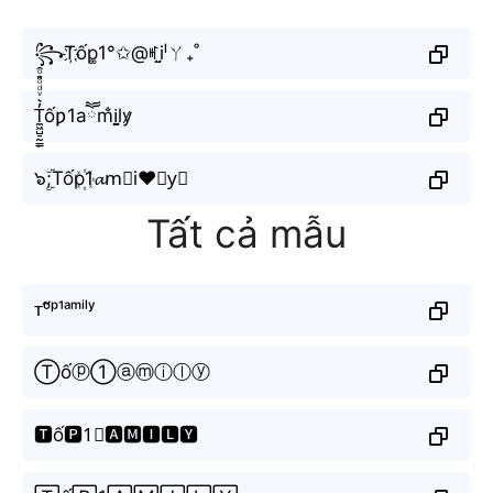
꧂T҉ốp͚1°✩@ꎭi̤̮ˡㄚ₊˚
T̼͖̺̠̰͇̙̓͛ͮͩͦ̎ͦ̑ͅốƿ1aཽm̐i̠l̤̮y̷
๖ۣۜ;Tốp꙰1𝓪m⃗i♥𝘭y⃘
Tất cả mẫu
ᴛᵒ̂́ᵖ¹ᵃᵐⁱˡʸ
Ⓣốⓟ①ⓐⓜⓘⓛⓨ
🆃ố🅿1⃣🅰🅼🅸🅻🆈