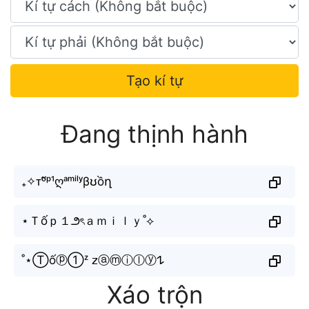
Tạo kí tự
Đang thịnh hành
₊✧ᴛᵒ̂́ᵖ¹ღᵃᵐⁱˡʸβʊồղ
⋆Ｔốｐ１౨ৎａｍｉｌｙ˚⟡
˚⋆Ⓣốⓟ①ᶻ 𝗓ⓐⓜⓘⓛⓨ𐰁
Xáo trộn