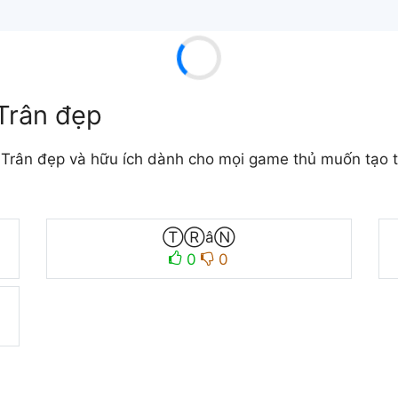
Trân đẹp
Trân đẹp và hữu ích dành cho mọi game thủ muốn tạo tê
ⓉⓇâⓃ
0
0