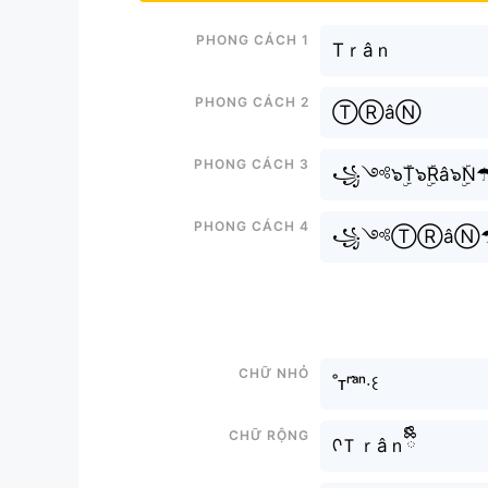
Phong cách 1
Tｒâｎ
Phong cách 2
ⓉⓇâⓃ
Phong cách 3
꧁༺๖ۣۜT๖ۣۜRâ๖ۣۜN
Phong cách 4
꧁༺ⓉⓇâⓃ
Chữ nhỏ
˚ᴛʳᵃ̂ⁿ‧꒰
Chữ rộng
ᡣＴｒâｎྀིྀི