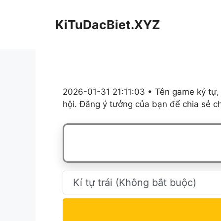
Chuyển
đến
KiTuDacBiet.XYZ
nội
dung
2026-01-31 21:11:03 • Tên game ký tự, 
hội. Đăng ý tưởng của bạn để chia sẻ c