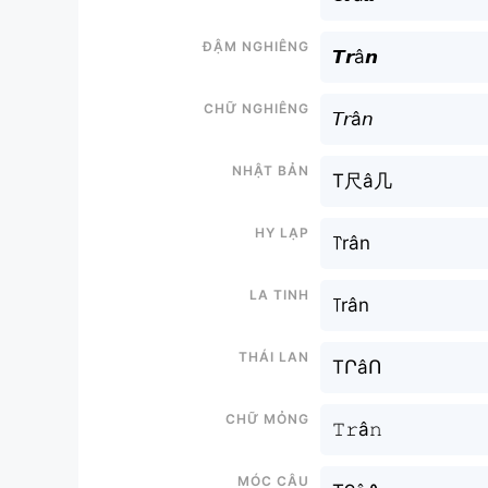
Đậm nghiêng
𝙏𝙧â𝙣
Chữ nghiêng
𝘛𝘳â𝘯
Nhật bản
T尺â几
Hy lạp
꓅rân
La tinh
꓄rân
Thái lan
TՐâՈ
Chữ mỏng
𝚃𝚛â𝚗
Móc câu