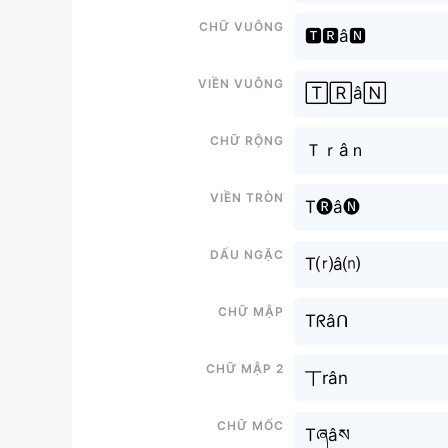
Chữ vuông
🆃🆁â🅽
Viền vuông
🅃🅁â🄽
Chữ rộng
Ｔｒâｎ
Viền tròn
T🅡â🅝
Dấu ngặc
T⒭â⒩
Chữ mập
Tᖇâᑎ
Chữ mập 2
丅rân
Chữ mốc
Tཞâས