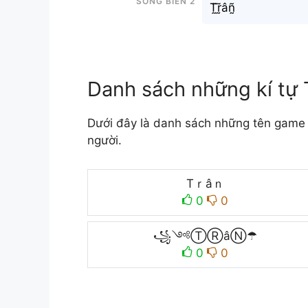
T̰̃r̰̃âñ̰
Danh sách những kí tự 
Dưới đây là danh sách những tên game 
người.
Tｒâｎ
0
0
꧁༺ⓉⓇâⓃ☂
0
0