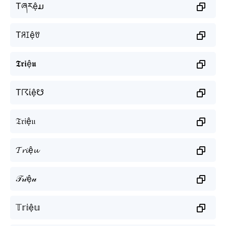
Tཞརệມ
Tꋪꀤệꀎ
𝕿𝖗𝖎ệ𝖚
T☈ίệ☋
𝔗𝔯𝔦ệ𝔲
𝓣𝓻𝓲ệ𝓾
𝒯𝓇𝒾ệ𝓊
𝕋𝕣𝕚ệ𝕦