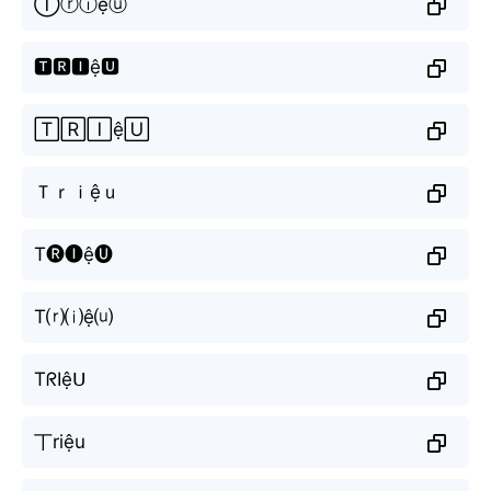
Ⓣⓡⓘệⓤ
🆃🆁🅸ệ🆄
🅃🅁🄸ệ🅄
Ｔｒｉệｕ
T🅡🅘ệ🅤
T⒭⒤ệ⒰
TᖇIệᑌ
丅riệu