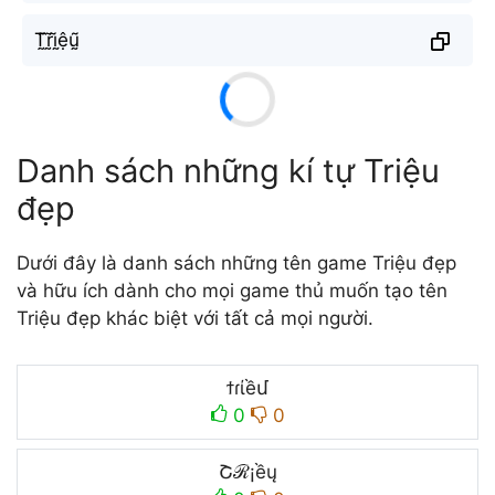
T̰̃r̰̃ḭ̃ệṵ̃
Danh sách những kí tự Triệu
đẹp
Dưới đây là danh sách những tên game Triệu đẹp
và hữu ích dành cho mọi game thủ muốn tạo tên
Triệu đẹp khác biệt với tất cả mọi người.
ϯɾίềմ
0
0
Շℛ¡ềų