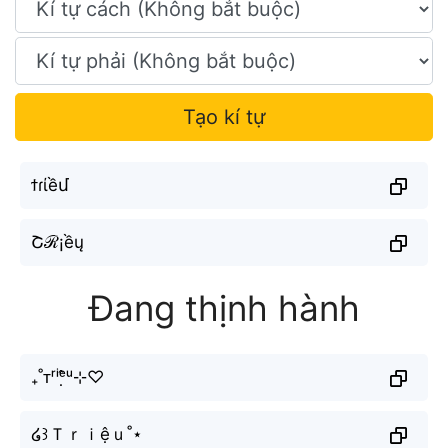
Tạo kí tự
ϯɾίềմ
Շℛ¡ềų
Đang thịnh hành
₊˚ᴛʳⁱᵉ̣̂ᵘ⊹♡
໒꒱Ｔｒｉệｕ˚⋆