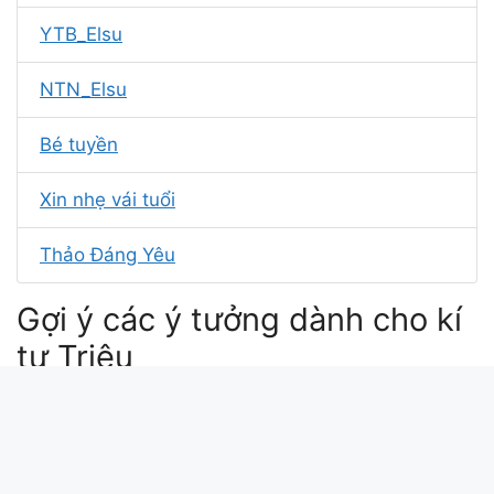
YTB_Elsu
NTN_Elsu
Bé tuyền
Xin nhẹ vái tuổi
Thảo Đáng Yêu
Gợi ý các ý tưởng dành cho kí
tự Triệu
tự kỷ tiếng hán việt
triệu tự truyện