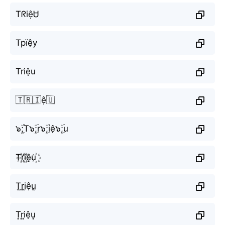
TᖇiệᏌ
Трїệу
Triệu
🇹🇷🇮ệ🇺
๖ۣۜ;T๖ۣۜ;r๖ۣۜ;iệ๖ۣۜ;u
T꙰r꙰i꙰ệu꙰
T̫r̫i̫ệu̫
T͙r͙i͙ệu͙