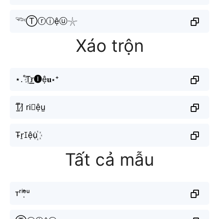
𓆝Ⓣⓡⓘệⓤ𓇼
Xáo trộn
⋆.˚T҈r͟͟🅘ệ𝐮⋆⁺
T̲̅]̸ ri⃟ệu̫
T̴r̠ꀤệu꙰
Tất cả mẫu
ᴛʳⁱᵉ̣̂ᵘ