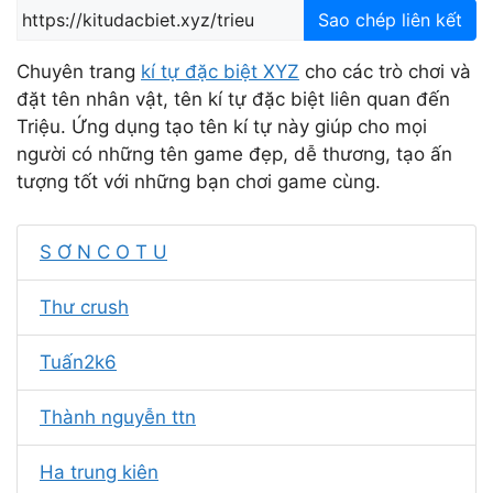
Sao chép liên kết
Chuyên trang
kí tự đặc biệt XYZ
cho các trò chơi và
đặt tên nhân vật, tên kí tự đặc biệt liên quan đến
Triệu. Ứng dụng tạo tên kí tự này giúp cho mọi
người có những tên game đẹp, dễ thương, tạo ấn
tượng tốt với những bạn chơi game cùng.
S Ơ N C O T U
Thư crush
Tuấn2k6
Thành nguyễn ttn
Ha trung kiên