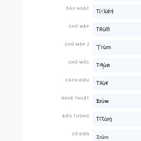
Dấu ngặc
T⒭ù⒨
Chữ mập
Tᖇùᗰ
Chữ mập 2
丅rùm
Chữ mốc
Tཞùฅ
Cách điệu
Tꋪùꎭ
Nghệ thuật
𝕿𝖗ù𝖒
Biểu tượng
T☈ùɱ
Cổ điển
𝔗𝔯ù𝔪