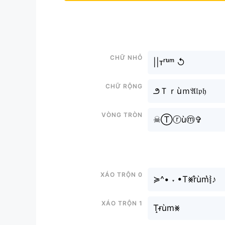
Chữ nhỏ
||ᴛʳᵘ̀ᵐ ↺
Chữ rộng
౨Ｔｒùｍ𝔄𝔩𝔭𝔥
Vòng tròn
☠︎︎Ⓣⓡùⓜ✞︎
Xáo trộn 0
≽^• ˕ •T⨳r̐ùm͛⦚♪
Xáo trộn 1
T̝r̴ùm⨳