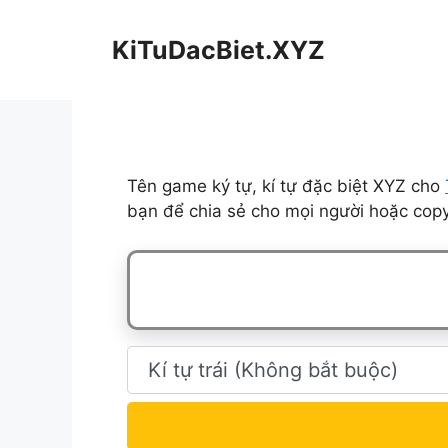
Chuyển
đến
KiTuDacBiet.XYZ
nội
dung
Tên game ký tự, kí tự đặc biệt XYZ cho
bạn để chia sẻ cho mọi người hoặc copy