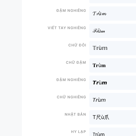
Đậm nghiêng
𝓣𝓻ù𝓶
Viết tay nghiêng
𝒯𝓇ù𝓂
Chữ đôi
𝕋𝕣ù𝕞
Chữ đậm
𝐓𝐫ù𝐦
Đậm nghiêng
𝙏𝙧ù𝙢
Chữ nghiêng
𝘛𝘳ù𝘮
Nhật bản
T尺ù爪
Hy lạp
꓅rùm