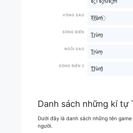
๖ۣۜ;T๖ۣۜ;rù๖ۣۜ;m
Vòng sao
T꙰r꙰ùm꙰
Sóng biển
T̫r̫ùm̫
Ngôi sao
T͙r͙ùm͙
Sóng biển 2
T̰̃r̰̃ùm̰̃
Danh sách những kí tự
Dưới đây là danh sách những tên game 
người.