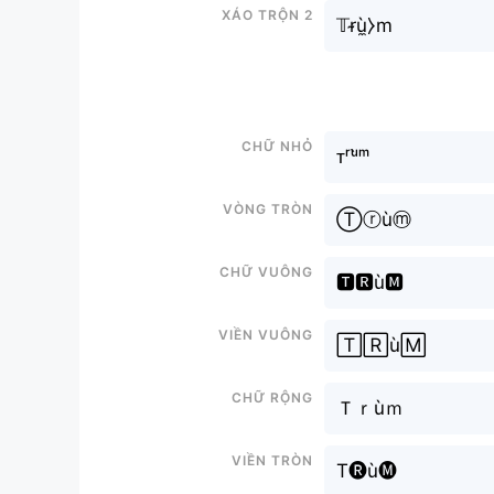
Xáo trộn 2
𝕋r̴ù̼⧽m
Chữ nhỏ
ᴛʳᵘ̀ᵐ
Vòng tròn
Ⓣⓡùⓜ
Chữ vuông
🆃🆁ù🅼
Viền vuông
🅃🅁ù🄼
Chữ rộng
Ｔｒùｍ
Viền tròn
T🅡ù🅜