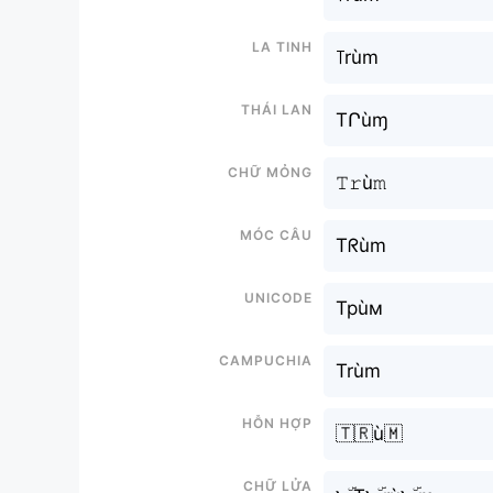
La tinh
꓄rùm
Thái lan
TՐùɱ
Chữ mỏng
𝚃𝚛ù𝚖
Móc câu
Tᖇùm
Unicode
Трùм
Campuchia
Trùm
Hỗn hợp
🇹🇷ù🇲
Chữ Lửa