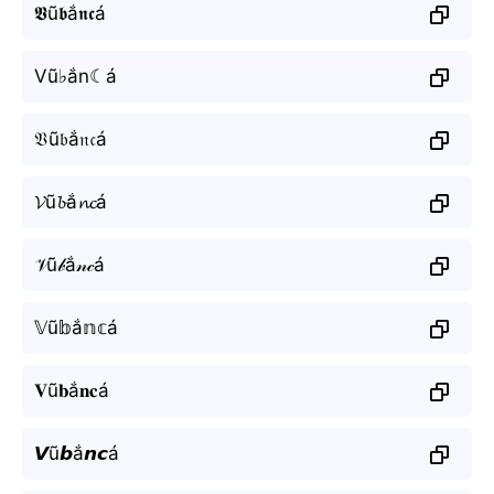
𝖁ũ𝖇ắ𝖓𝖈á
Vũ♭ắn☾á
𝔙ũ𝔟ắ𝔫𝔠á
𝓥ũ𝓫ắ𝓷𝓬á
𝒱ũ𝒷ắ𝓃𝒸á
𝕍ũ𝕓ắ𝕟𝕔á
𝐕ũ𝐛ắ𝐧𝐜á
𝙑ũ𝙗ắ𝙣𝙘á