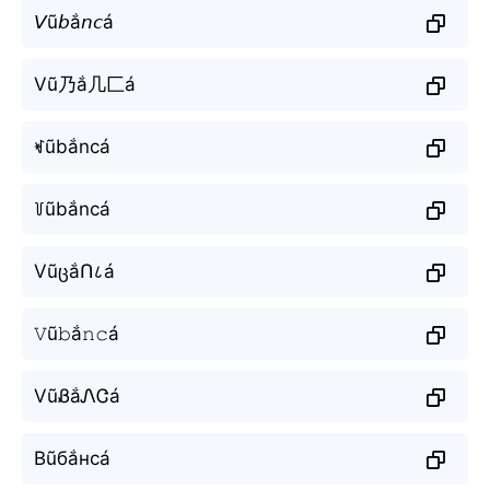
𝘝ũ𝘣ắ𝘯𝘤á
Vũ乃ắ几匚á
ꏝũbắncá
꒦ũbắncá
VũცắՈ८á
𝚅ũ𝚋ắ𝚗𝚌á
VũᏰắᏁᏣá
Вũбắнсá