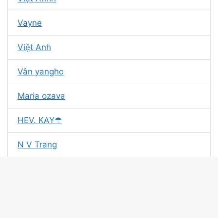
Vayne
Việt Anh
Vân yangho
Maria ozava
HEV. KAY☂
N V Trang
Jav. Sakura
VÂN CA
Vũ tiến nam