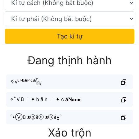
Tạo kí tự
Đang thịnh hành
⛧ᴠᵘ̃°ᵇᵃ̆́ⁿ°ᶜᵃ́𓃵
✧˚Ｖũ「 ✦ｂắｎ「 ✦ｃá𝐍𝐚𝐦𝐞
´•Ⓥũ ᴥⓑắⓝ ᴥⓒá•̥`
Xáo trộn