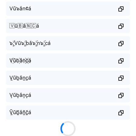
Vũ๖ắn¢á
🇻ũ🇧ắ🇳🇨á
๖ۣۜ;Vũ๖ۣۜ;bắ๖ۣۜ;n๖ۣۜ;cá
V꙰ũb꙰ắn꙰c꙰á
V̫ũb̫ắn̫c̫á
V͙ũb͙ắn͙c͙á
Ṽ̰ũb̰̃ắñ̰c̰̃á