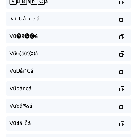
🅅ũ🄱ắ🄽🄲á
Ｖũｂắｎｃá
Vũ🅑ắ🅝🅒á
Vũ⒝ắ⒩⒞á
Vũᗷắᑎᑕá
ᐯũbắncá
Vũ๖ắས໒á
Vũꌃắꈤꉓá