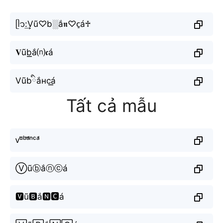
ᥫ᭡:͢Vũ♡b░ắ𝖓♡c̠á♱
𝐕ũb͟͟ắ⒩𝖈á
Vũbིắнc͟͟á
Tất cả mẫu
ᴠᵘ̃ᵇᵃ̆́ⁿᶜᵃ́
Ⓥũⓑắⓝⓒá
🆅ũ🅱ắ🅽🅲á