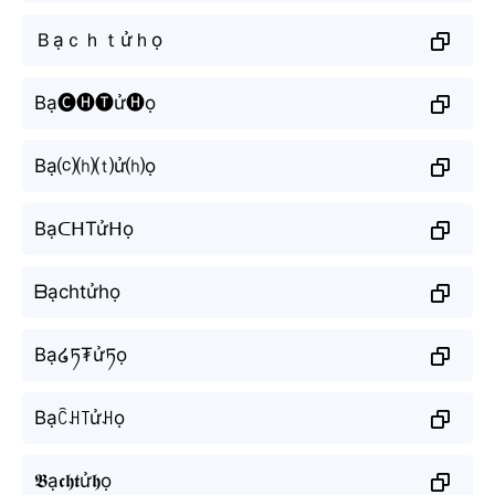
Ｂạｃｈｔửｈọ
Bạ🅒🅗🅣ử🅗ọ
Bạ⒞⒣⒯ử⒣ọ
BạᑕᕼTửᕼọ
ᗷạchtửhọ
Bạ໒ཏ₮ửཏọ
Bạꉓꃅ꓄ửꃅọ
𝕭ạ𝖈𝖍𝖙ử𝖍ọ