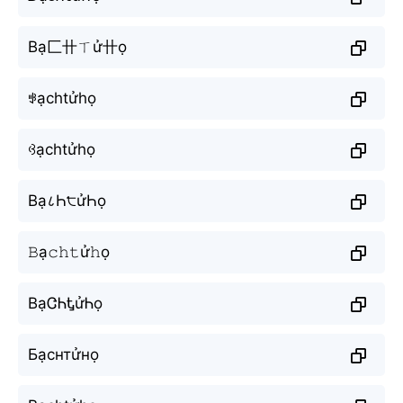
Bạ匚卄ㄒử卄ọ
ꃃạchtửhọ
ꃳạchtửhọ
Bạ८Һ੮ửҺọ
𝙱ạ𝚌𝚑𝚝ử𝚑ọ
BạᏣᏂᎿửᏂọ
Бạснтửнọ