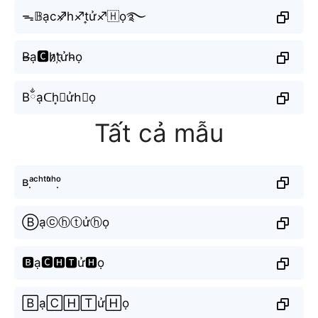
ᯓ𝔹ạc♐︎̷h♐︎t͎ử♐︎🇭ọ࿐
B̶ạ🅲h̷̷t҉ửh̴ọ
Bྂạᑕh͙𝚝ửh⃣ọ
Tất cả mẫu
ʙᵃ̣ᶜʰᵗᵘ̛̉ʰᵒ̣
Ⓑạⓒⓗⓣửⓗọ
🅱ạ🅲🅷🆃ử🅷ọ
🄱ạ🄲🄷🅃ử🄷ọ