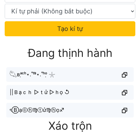
Tạo kí tự
Đang thịnh hành
𓆡ʙᵃ̣ᶜʰ⋆.˚ᵗᵘ̛̉⋆.˚ʰᵒ̣ 𓇼
||Ｂạｃｈ ▷ｔử ▷ｈọ ↺
ৎⒷạⓒⓗ♍︎ⓣử♍︎ⓗọ♐︎
Xáo trộn