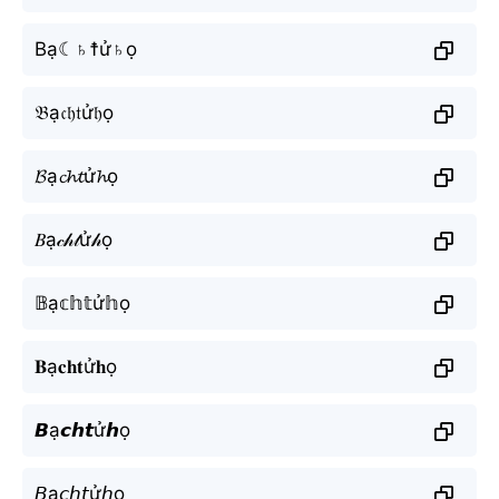
Bạ☾♄☨ử♄ọ
𝔅ạ𝔠𝔥𝔱ử𝔥ọ
𝓑ạ𝓬𝓱𝓽ử𝓱ọ
𝐵ạ𝒸𝒽𝓉ử𝒽ọ
𝔹ạ𝕔𝕙𝕥ử𝕙ọ
𝐁ạ𝐜𝐡𝐭ử𝐡ọ
𝘽ạ𝙘𝙝𝙩ử𝙝ọ
𝘉ạ𝘤𝘩𝘵ử𝘩ọ