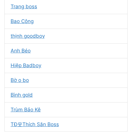
Trang boss
Bao Công
thịnh goodboy
Anh Béo
Hiệp Badboy
Bờ o bo
Bình gold
Trùm Bảo Kê
TĐ웃Thích Săn Boss