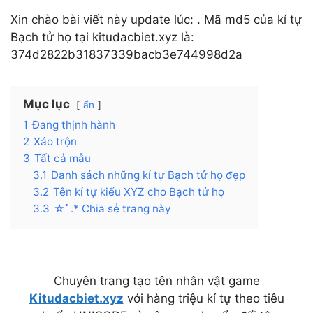
Xin chào bài viết này update lúc: . Mã md5 của kí tự
Bạch tử họ tại kitudacbiet.xyz là:
374d2822b31837339bacb3e744998d2a
Mục lục
ẩn
1
Đang thịnh hành
2
Xáo trộn
3
Tất cả mẫu
3.1
Danh sách những kí tự Bạch tử họ đẹp
3.2
Tên kí tự kiểu XYZ cho Bạch tử họ
3.3
☆ﾟ.* Chia sẻ trang này
Chuyên trang tạo tên nhân vật game
Kitudacbiet.xyz
với hàng triệu kí tự theo tiêu