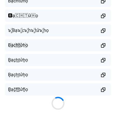
Bạchtửhọ
🅱️ạ🇨🇭🇹ử🇭ọ
๖ۣۜ;Bạ๖ۣۜ;c๖ۣۜ;h๖ۣۜ;tử๖ۣۜ;họ
B꙰ạc꙰h꙰t꙰ửh꙰ọ
B̫ạc̫h̫t̫ửh̫ọ
B͙ạc͙h͙t͙ửh͙ọ
B̰̃ạc̰̃h̰̃t̰̃ửh̰̃ọ