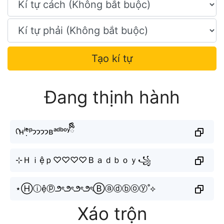
Tạo kí tự
Đang thịnh hành
ᡣʜⁱᵉ̣̂ᵖ𐭩𐭩𐭩𐭩ʙᵃᵈᵇᵒʸྀིྀི
⊹Ｈｉệｐ♡♡♡♡Ｂａｄｂｏｙ꧁
⋆Ⓗⓘệⓟ౨ৎ౨ৎ౨ৎ౨ৎⒷⓐⓓⓑⓞⓨ˚⟡
Xáo trộn