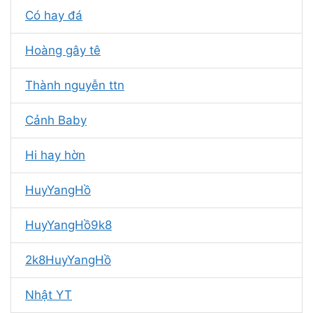
Có hay đá
Hoàng gây tê
Thành nguyễn ttn
Cảnh Baby
Hi hay hờn
HuyYangHồ
HuyYangHồ9k8
2k8HuyYangHồ
Nhật YT