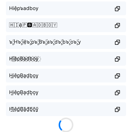
Hiệp๖adboy
🇭🇮ệ🇵🅱️🇦🇩🇧🇴🇾
๖ۣۜ;H๖ۣۜ;iệ๖ۣۜ;p๖ۣۜ;B๖ۣۜ;a๖ۣۜ;d๖ۣۜ;b๖ۣۜ;o๖ۣۜ;y
H꙰i꙰ệp꙰B꙰a꙰d꙰b꙰o꙰y꙰
H̫i̫ệp̫B̫a̫d̫b̫o̫y̫
H͙i͙ệp͙B͙a͙d͙b͙o͙y͙
H̰̃ḭ̃ệp̰̃B̰̃ã̰d̰̃b̰̃õ̰ỹ̰