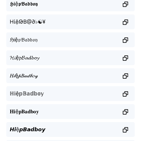
𝕳𝖎ệ𝖕𝕭𝖆𝖉𝖇𝖔𝖞
HίệԹB@∂♭☯¥
ℌ𝔦ệ𝔭𝔅𝔞𝔡𝔟𝔬𝔶
𝓗𝓲ệ𝓹𝓑𝓪𝓭𝓫𝓸𝔂
𝐻𝒾ệ𝓅𝐵𝒶𝒹𝒷𝑜𝓎
ℍ𝕚ệ𝕡𝔹𝕒𝕕𝕓𝕠𝕪
𝐇𝐢ệ𝐩𝐁𝐚𝐝𝐛𝐨𝐲
𝙃𝙞ệ𝙥𝘽𝙖𝙙𝙗𝙤𝙮