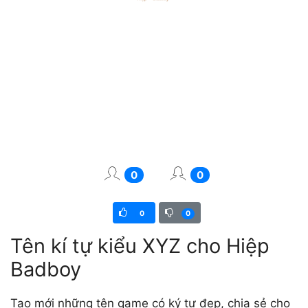
0
0
0
0
Tên kí tự kiểu XYZ cho Hiệp
Badboy
Tạo mới những tên game có ký tự đẹp, chia sẻ cho