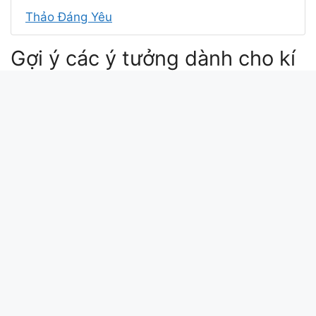
Thảo Đáng Yêu
Gợi ý các ý tưởng dành cho kí
tự Hiệp Badboy
bad boy hanbin reaction
bad boy korean translation
bad boy hanbin
hanbin bad boy lyrics
Xin chào bài viết này update lúc: 2026-04-29
19:08:09. Mã md5 của kí tự Hiệp Badboy tại
kitudacbiet.xyz là:
4b542dc198adf9e392f7fb91dfd33f0b