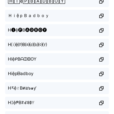
🄷🄸ệ🄿🄱🄰🄳🄱🄾🅈
ＨｉệｐＢａｄｂｏｙ
H🅘ệ🅟B🅐🅓🅑🅞🅨
H⒤ệ⒫B⒜⒟⒝⒪⒴
HIệᑭBᗩᗪᗷOY
ᕼiệpᗷadboy
Hརệ♇Bศอ๖๑ƴ
HꀤệᖘBꍏꀸꌃꂦꌩ