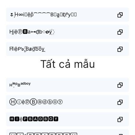
🌷͙֒H∞i⨳ệp͒⁀⁀⁀⁀B⃘a͚𝐝b҈ᵒy⃗♛
Hi̤̮ệⓟ🅱️a⊶d҉b༶𝙤y꙰
H⃜𝔦ệᑭ๖ۣۜ;Ba̷d̤̈b⃜o͆y͟
Tất cả mẫu
ʜⁱᵉ̣̂ᵖʙᵃᵈᵇᵒʸ
ⒽⓘệⓟⒷⓐⓓⓑⓞⓨ
🅷🅸ệ🅿🅱🅰🅳🅱🅾🆈