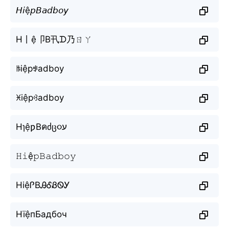
𝘏𝘪ệ𝘱𝘉𝘢𝘥𝘣𝘰𝘺
H丨ệ卩B卂ᗪ乃ㄖㄚ
ꑛiệpꃃadboy
ꁝiệpꃳadboy
HɿệƿBคძც૦ע
𝙷𝚒ệ𝚙𝙱𝚊𝚍𝚋𝚘𝚢
HiệᎵBᎯᎴᏰᏫᎩ
НїệпБадбоч