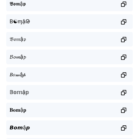
𝕭𝖔𝖒ậ𝖕
B☯ɱậԹ
𝔅𝔬𝔪ậ𝔭
𝓑𝓸𝓶ậ𝓹
𝐵𝑜𝓂ậ𝓅
𝔹𝕠𝕞ậ𝕡
𝐁𝐨𝐦ậ𝐩
𝘽𝙤𝙢ậ𝙥