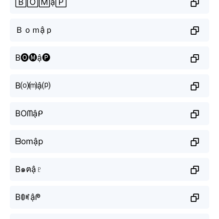
🄱🄾🄼ậ🄿
Ｂｏｍậｐ
B🅞🅜ậ🅟
B⒪⒨ậ⒫
BOᗰậᑭ
ᗷomập
B๑ฅậ♇
Bꂦꎭậᖘ