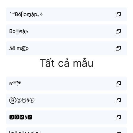
´꒳B͛ŏᥫ᭡m̬̤̯ập₊✧
B͆o░ฅậ𝓹
𝐵ŏ̸ mậ̸͟͞;p
Tất cả mẫu
ʙᵒᵐᵃ̣̂ᵖ
Ⓑⓞⓜậⓟ
🅱🅾🅼ậ🅿