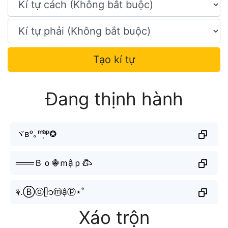
Tạo kí tự
Đang thịnh hành
ヾʙᵒ｡ᵐᵃ̣̂ᵖ✪
═══Ｂｏ𖠁ｍậｐ𐂃
⚘.Ⓑⓞᥫ᭡ⓜậⓟ⋆˚
Xáo trộn