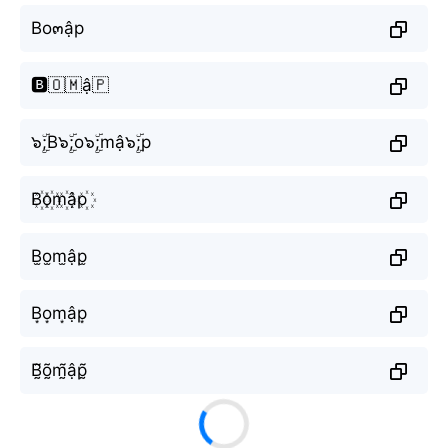
Bo๓ập
🅱️🇴🇲ậ🇵
๖ۣۜ;B๖ۣۜ;o๖ۣۜ;mậ๖ۣۜ;p
B꙰o꙰m꙰ập꙰
B̫o̫m̫ập̫
B͙o͙m͙ập͙
B̰̃õ̰m̰̃ập̰̃