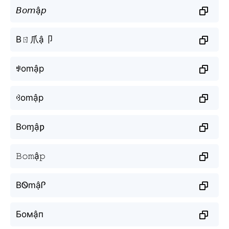
𝘉𝘰𝘮ậ𝘱
Bㄖ爪ậ卩
ꃃomập
ꃳomập
B૦ɱậƿ
𝙱𝚘𝚖ậ𝚙
BᏫmậᎵ
Бомậп