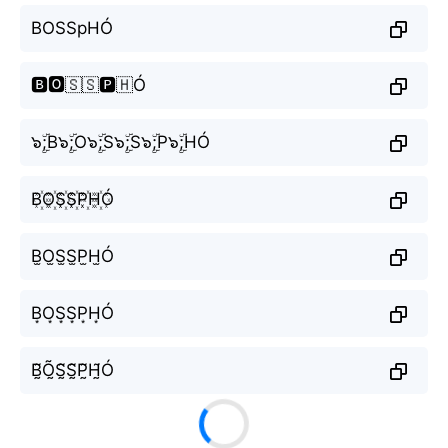
BOSSpHÓ
🅱️🅾️🇸🇸🅿️🇭Ó
๖ۣۜ;B๖ۣۜ;O๖ۣۜ;S๖ۣۜ;S๖ۣۜ;P๖ۣۜ;HÓ
B꙰O꙰S꙰S꙰P꙰H꙰Ó
B̫O̫S̫S̫P̫H̫Ó
B͙O͙S͙S͙P͙H͙Ó
B̰̃Õ̰S̰̃S̰̃P̰̃H̰̃Ó