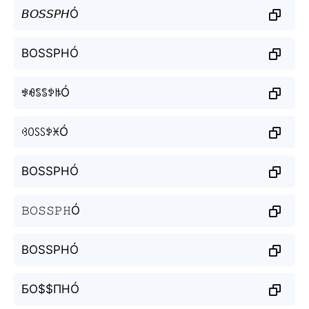
𝘉𝘖𝘚𝘚𝘗𝘏Ó
BOSSPHÓ
ꃃꆂꌚꌚꉣꑛÓ
ꃳꄲꇙꇙꉣꁝÓ
BOSSPHÓ
𝙱𝙾𝚂𝚂𝙿𝙷Ó
BOSSPHÓ
БО$$ПНÓ