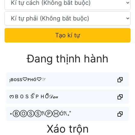
Tạo kí tự
Đang thịnh hành
₎ʙᴏss♡ᴘʜᴏ́♡☞
ᰔＢＯＳＳᩚＰＨÓᩚ𝒟ℯ𝒶
⋆ⒷⓄⓈⓈ𐙚ⓅⒽÓ𐙚₊˚
Xáo trộn