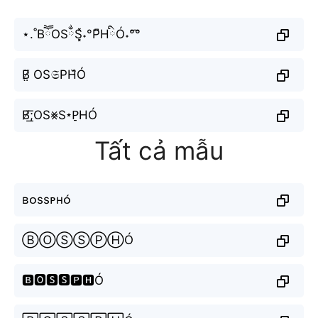
⋆.˚BཽOSྂS͓̽˖°P͆HིÓ˖°͡°
B̸̤̈ OS𝔖PH᷈Ó
B̸͟͞;OS⨳S⋆P̠HÓ
Tất cả mẫu
ʙᴏssᴘʜᴏ́
ⒷⓄⓈⓈⓅⒽÓ
🅱🅾🆂🆂🅿🅷Ó