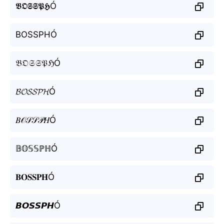
𝕭𝕺𝕾𝕾𝕻𝕳Ó
BOSSPHÓ
𝔅𝔒𝔖𝔖𝔓ℌÓ
𝓑𝓞𝓢𝓢𝓟𝓗Ó
𝐵𝒪𝒮𝒮𝒫𝐻Ó
𝔹𝕆𝕊𝕊ℙℍÓ
𝐁𝐎𝐒𝐒𝐏𝐇Ó
𝘽𝙊𝙎𝙎𝙋𝙃Ó