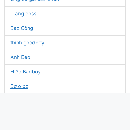
Trang boss
Bao Công
thịnh goodboy
Anh Béo
Hiệp Badboy
Bờ o bo
Bình gold
Trùm Bảo Kê
TĐ웃Thích Săn Boss