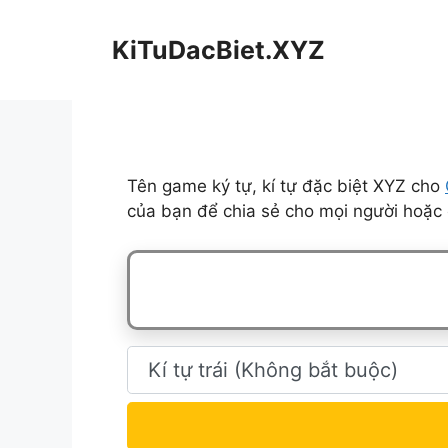
Chuyển
đến
KiTuDacBiet.XYZ
nội
dung
Tên game ký tự, kí tự đặc biệt XYZ cho
của bạn để chia sẻ cho mọi người hoặc 