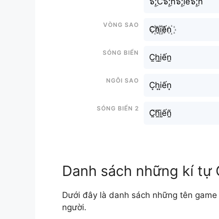
๖ۣۜ;C๖ۣۜ;h๖ۣۜ;iế๖ۣۜ;n
Vòng sao
C꙰h꙰i꙰ến꙰
Sóng biển
C̫h̫i̫ến̫
Ngôi sao
C͙h͙i͙ến͙
Sóng biển 2
C̰̃h̰̃ḭ̃ếñ̰
Danh sách những kí tự 
Dưới đây là danh sách những tên game C
người.