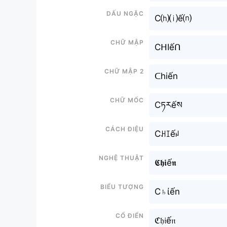
Dấu ngặc
C⒣⒤ế⒩
Chữ mập
CᕼIếᑎ
Chữ mập 2
ᑕhiến
Chữ mốc
Cཏརếས
Cách điệu
Cꃅꀤếꈤ
Nghệ thuật
𝕮𝖍𝖎ế𝖓
Biểu tượng
C♄ίến
Cổ điển
ℭ𝔥𝔦ế𝔫