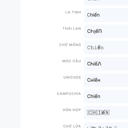
La tinh
ꉔhiến
Thái lan
CҺɿếՈ
Chữ mỏng
𝙲𝚑𝚒ế𝚗
Móc câu
CᏂiếᏁ
Unicode
Снїếн
Campuchia
Chiến
Hỗn hợp
🇨🇭🇮ế🇳
Chữ Lửa