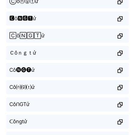
Ⓒôⓝⓖⓣử
🅲ô🅽🅶🆃ử
🄲ô🄽🄶🅃ử
Ｃôｎｇｔử
Cô🅝🅖🅣ử
Cô⒩⒢⒯ử
CôᑎGTử
ᑕôngtử