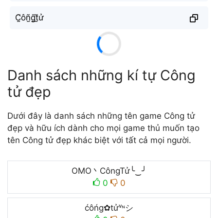
C̰̃ôñ̰g̰̃t̰̃ử
Danh sách những kí tự Công
tử đẹp
Dưới đây là danh sách những tên game Công tử
đẹp và hữu ích dành cho mọi game thủ muốn tạo
tên Công tử đẹp khác biệt với tất cả mọi người.
OMO丶CôngTử╰‿╯
0
0
ćôńg✿tửᵛᶰシ