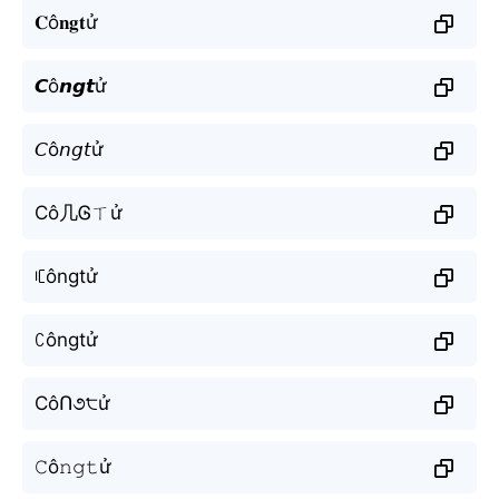
𝐂ô𝐧𝐠𝐭ử
𝘾ô𝙣𝙜𝙩ử
𝘊ô𝘯𝘨𝘵ử
Cô几Ꮆㄒử
ꏸôngtử
ꉔôngtử
CôՈ૭੮ử
𝙲ô𝚗𝚐𝚝ử