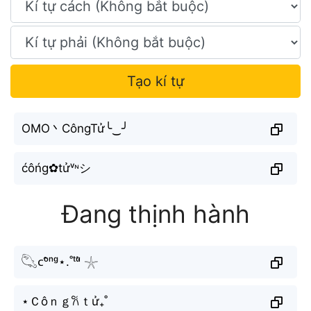
Tạo kí tự
OMO丶CôngTử╰‿╯
ćôńg✿tửᵛᶰシ
Đang thịnh hành
𓆡ᴄᵒ̂ⁿᵍ⋆.˚ᵗᵘ̛̉ 𓇼
⋆Ｃôｎｇ𐙚ｔử₊˚