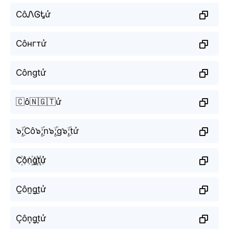
CôᏁᎶᎿử
Сôнгтử
Côngtử
🇨ô🇳🇬🇹ử
๖ۣۜ;Cô๖ۣۜ;n๖ۣۜ;g๖ۣۜ;tử
C꙰ôn꙰g꙰t꙰ử
C̫ôn̫g̫t̫ử
C͙ôn͙g͙t͙ử