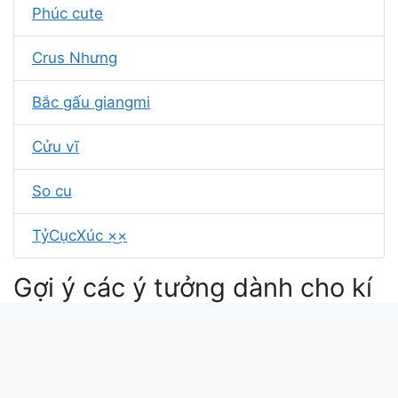
Phúc cute
Crus Nhưng
Bắc gấu giangmi
Cửu vĩ
So cu
TỷCụcXúc ×͜×
Gợi ý các ý tưởng dành cho kí
tự Công tử
kí tự đặc biệt công tử