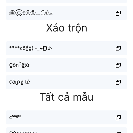
𓊝Ⓒôⓝⓖ﹏ⓣử𓂁
Xáo trộn
**߳**ᴄôn̥ͦg͒( -_•)̸͟͞;tử‧
C̬̤̯ônྂğt҉ử
ꉔôn͙̼⧽g̸ tử
Tất cả mẫu
ᴄᵒ̂ⁿᵍᵗᵘ̛̉