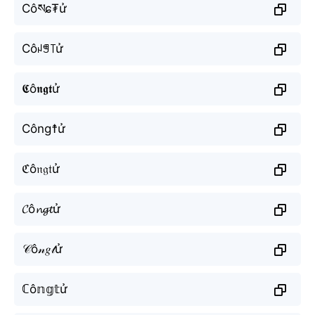
Côསɕ₮ử
Côꈤꁅ꓄ử
𝕮ô𝖓𝖌𝖙ử
Công☨ử
ℭô𝔫𝔤𝔱ử
𝓒ô𝓷𝓰𝓽ử
𝒞ô𝓃𝑔𝓉ử
ℂô𝕟𝕘𝕥ử