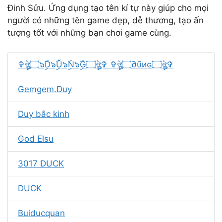
Đinh Sửu. Ứng dụng tạo tên kí tự này giúp cho mọi
người có những tên game đẹp, dễ thương, tạo ấn
tượng tốt với những bạn chơi game cùng.
✞ঔৣ۝๖ۣۜD๖ۣۜŨ๖ۣۜN๖ۣۜG۝ঔৣ✞ ✞ঔৣ۝∂υ̃иɢ۝ঔৣ✞
Gemgem.Duy
Duy bắc kinh
God Elsu
3017 DUCK
DUCK
Buiducquan