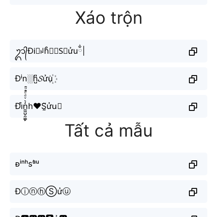
Xáo trộn
ᬊ᭄Đi⃕ꈤh̊⫶♋︎S⃟ửuྂ|
Đⁱn░h̺͆𝓢ửu꙰
Đi͒n̼͖̺̠̰͇̙̓͛ͮͩͦ̎ͦ̑ͅh♥S̰̃ửu⃟
Tất cả mẫu
ᴆⁱⁿʰsᵘ̛̉ᵘ
ĐⓘⓝⓗⓈửⓤ