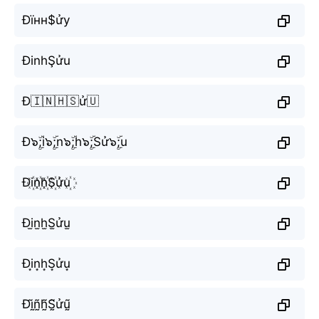
Đїнн$ửу
ĐinhŞửu
Đ🇮🇳🇭🇸ử🇺
Đ๖ۣۜ;i๖ۣۜ;n๖ۣۜ;h๖ۣۜ;Sử๖ۣۜ;u
Đi꙰n꙰h꙰S꙰ửu꙰
Đi̫n̫h̫S̫ửu̫
Đi͙n͙h͙S͙ửu͙
Đḭ̃ñ̰h̰̃S̰̃ửṵ̃