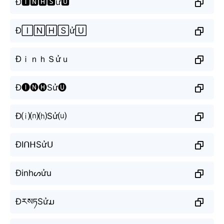
Đ🅸🅽🅷🆂ử🆄
Đ🄸🄽🄷🅂ử🅄
ĐｉｎｈＳửｕ
Đ🅘🅝🅗Sử🅤
Đ⒤⒩⒣Sử⒰
ĐIᑎᕼSửᑌ
Đinhᔕửu
ĐརསཏSửມ