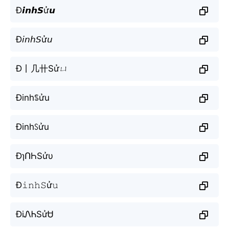
Đ𝙞𝙣𝙝𝙎ử𝙪
Đ𝘪𝘯𝘩𝘚ử𝘶
Đ丨几卄Sửㄩ
Đinhꌚửu
Đinhꇙửu
ĐɿՈҺSửυ
Đ𝚒𝚗𝚑𝚂ử𝚞
ĐiᏁᏂSửᏌ