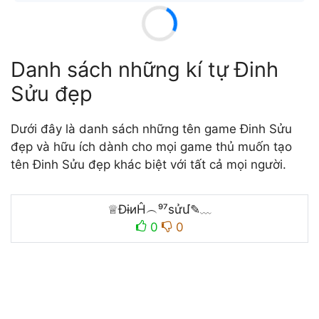
Danh sách những kí tự Đinh
Sửu đẹp
Dưới đây là danh sách những tên game Đinh Sửu
đẹp và hữu ích dành cho mọi game thủ muốn tạo
tên Đinh Sửu đẹp khác biệt với tất cả mọi người.
♕ĐɨиĤ︵⁹⁷ѕửմ✎﹏
0
0