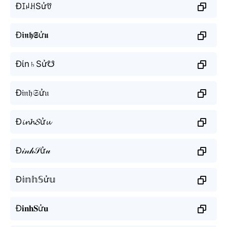
ĐꀤꈤꃅSửꀎ
Đ𝖎𝖓𝖍𝕾ử𝖚
Đίn♄Sử☋
Đ𝔦𝔫𝔥𝔖ử𝔲
Đ𝓲𝓷𝓱𝓢ử𝓾
Đ𝒾𝓃𝒽𝒮ử𝓊
Đ𝕚𝕟𝕙𝕊ử𝕦
Đ𝐢𝐧𝐡𝐒ử𝐮