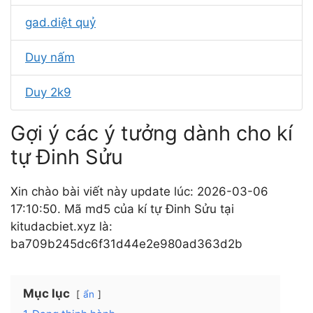
gad.diệt quỷ
Duy nấm
Duy 2k9
Gợi ý các ý tưởng dành cho kí
tự Đinh Sửu
Xin chào bài viết này update lúc: 2026-03-06
17:10:50. Mã md5 của kí tự Đinh Sửu tại
kitudacbiet.xyz là:
ba709b245dc6f31d44e2e980ad363d2b
Mục lục
ẩn