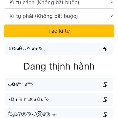
Tạo kí tự
♕ĐɨиĤ︵⁹⁷ѕửմ✎﹏
Đang thịnh hành
ω✪ᴆⁱⁿʰ｡sᵘ̛̉ᵘｼ
⋆Đｉｎｈ౨ৎＳửｕ˚⟡
𓆡Đⓘⓝⓗ⋆.˚Ⓢửⓤ 𓇼