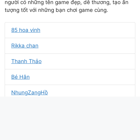
người có những tên game đẹp, dễ thương, tạo ấn
tượng tốt với những bạn chơi game cùng.
85 hoa vinh
Rikka chan
Thanh Thảo
Bé Hân
NhungZangHồ
Nhân Master
Hoàng Emo
shinn☆ ff