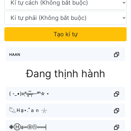
Tạo kí tự
нᴀᴀɴ
Đang thịnh hành
( -_•)ʜᵃ̣╦̵̵̿╤─ᵃⁿ✮ ⋆
𓆡Ｈạ⋆.˚ａｎ 𓇼
𖠁Ⓗạ═ⓐⓝ══╡