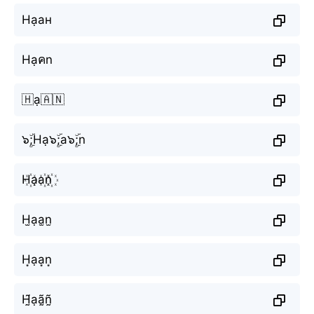
Нạан
Hạคn
🇭ạ🇦🇳
๖ۣۜ;Hạ๖ۣۜ;a๖ۣۜ;n
H꙰ạa꙰n꙰
H̫ạa̫n̫
H͙ạa͙n͙
H̰̃ạã̰ñ̰