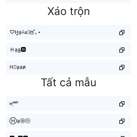
Xáo trộn
♡H͚ạ⸸a⃘n҉˚｡⋆
Ｈạa͟͟🅽
H⃟ạаn̷̷
Tất cả mẫu
ʜᵃ̣ᵃⁿ
Ⓗạⓐⓝ