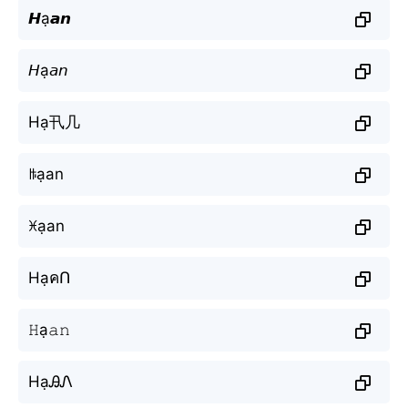
𝙃ạ𝙖𝙣
𝘏ạ𝘢𝘯
Hạ卂几
ꑛạan
ꁝạan
HạคՈ
𝙷ạ𝚊𝚗
HạᎯᏁ