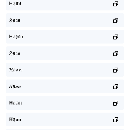
Hạꍏꈤ
𝕳ạ𝖆𝖓
Hạ@n
ℌạ𝔞𝔫
𝓗ạ𝓪𝓷
𝐻ạ𝒶𝓃
ℍạ𝕒𝕟
𝐇ạ𝐚𝐧