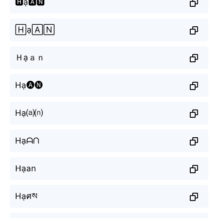
🅷ạ🅰🅽
🄷ạ🄰🄽
Ｈạａｎ
Hạ🅐🅝
Hạ⒜⒩
Hạᗩᑎ
ᕼạan
Hạศས