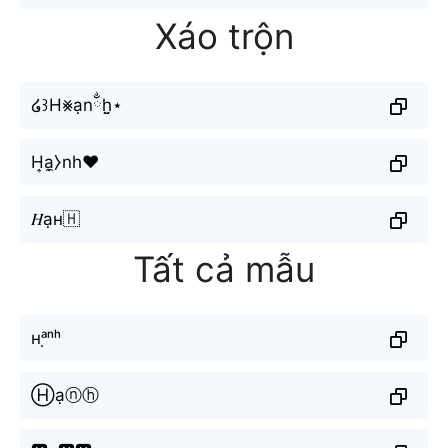
Xáo trộn
໒꒱H⨳ạnྂh̤̮⋆
H͎ạ̼⧽nh♥
𝐻ạн🇭
Tất cả mẫu
ʜᵃ̣ⁿʰ
Ⓗạⓝⓗ