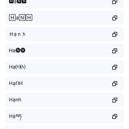
🅷ạ🅽🅷
🄷ạ🄽🄷
Ｈạｎｈ
Hạ🅝🅗
Hạ⒩⒣
Hạᑎᕼ
ᕼạnh
Hạསཏ