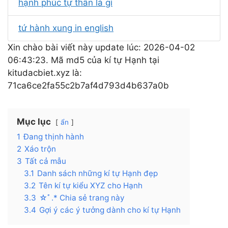
hạnh phúc tự thân là gì
tứ hành xung in english
Xin chào bài viết này update lúc: 2026-04-02
06:43:23. Mã md5 của kí tự Hạnh tại
kitudacbiet.xyz là:
71ca6ce2fa55c2b7af4d793d4b637a0b
Mục lục
ẩn
1
Đang thịnh hành
2
Xáo trộn
3
Tất cả mẫu
3.1
Danh sách những kí tự Hạnh đẹp
3.2
Tên kí tự kiểu XYZ cho Hạnh
3.3
☆ﾟ.* Chia sẻ trang này
3.4
Gợi ý các ý tưởng dành cho kí tự Hạnh