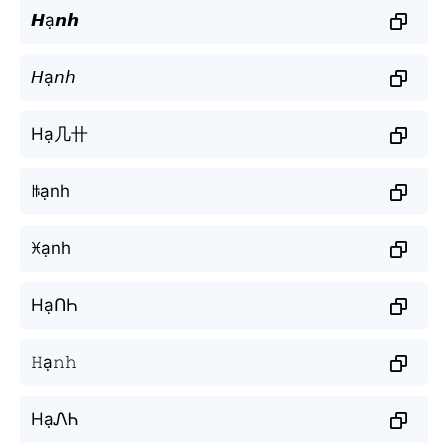
𝙃ạ𝙣𝙝
𝘏ạ𝘯𝘩
Hạ几卄
ꑛạnh
ꁝạnh
HạՈҺ
𝙷ạ𝚗𝚑
HạᏁᏂ