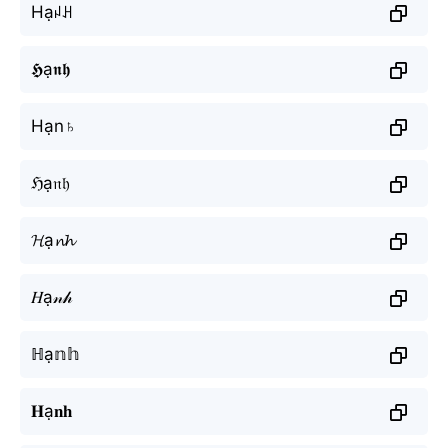
Hạꈤꃅ
𝕳ạ𝖓𝖍
Hạn♄
ℌạ𝔫𝔥
𝓗ạ𝓷𝓱
𝐻ạ𝓃𝒽
ℍạ𝕟𝕙
𝐇ạ𝐧𝐡