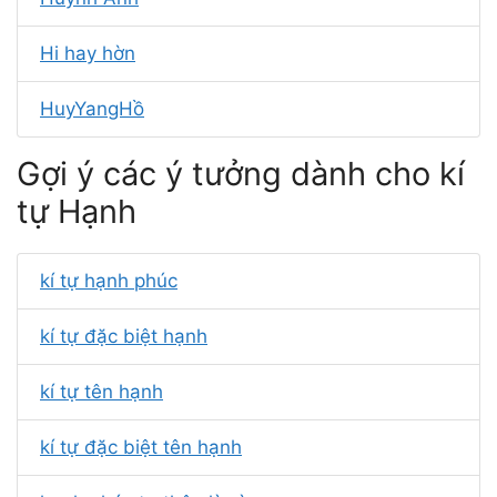
Hi hay hờn
HuyYangHồ
Gợi ý các ý tưởng dành cho kí
tự Hạnh
kí tự hạnh phúc
kí tự đặc biệt hạnh
kí tự tên hạnh
kí tự đặc biệt tên hạnh