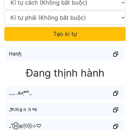
Tạo kí tự
Hạηɧ
Đang thịnh hành
٨ـﮩﮩʜᵃ̣ⁿʰﮩ
౨ৎＨạｎｈજ
₊˚Ⓗạⓝⓗ⊹♡