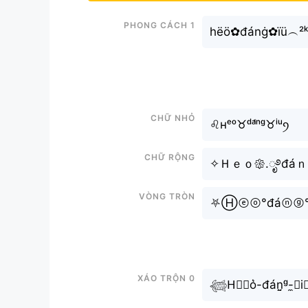
Phong cách 1
hëö✿đánġ✿ïü︵²ᵏ
Chữ nhỏ
♌︎ʜᵉᵒ♉︎ᵈᵃ́ⁿᵍ♉︎ⁱᵘꪆ
Chữ rộng
✧Ｈｅｏ𑁍.ೃ࿔đáｎ
Vòng tròn
⛧Ⓗⓔⓞ°đáⓝⓖ
Xáo trộn 0
𓆉H⃗𝓮o͛-đán̤̮ᵍ-̼⧽i🇺ྀི