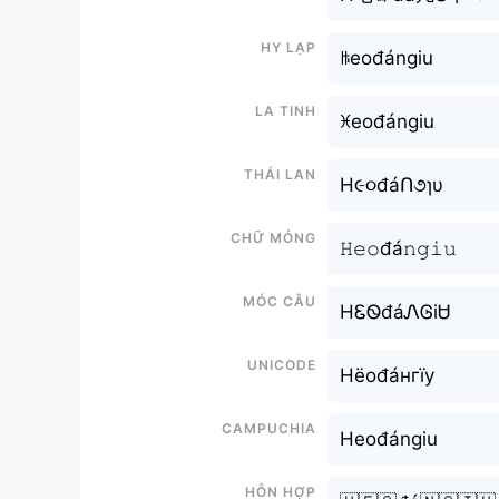
Hy lạp
ꑛeođángiu
La tinh
ꁝeođángiu
Thái lan
H૯૦đáՈ૭ɿυ
Chữ mỏng
𝙷𝚎𝚘đá𝚗𝚐𝚒𝚞
Móc câu
HᏋᏫđáᏁᎶiᏌ
Unicode
Нёоđáнгїу
Campuchia
Heođángiu
Hỗn hợp