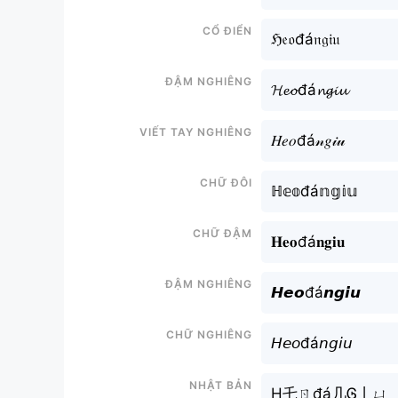
Cổ điển
ℌ𝔢𝔬đá𝔫𝔤𝔦𝔲
Đậm nghiêng
𝓗𝓮𝓸đá𝓷𝓰𝓲𝓾
Viết tay nghiêng
𝐻𝑒𝑜đá𝓃𝑔𝒾𝓊
Chữ đôi
ℍ𝕖𝕠đá𝕟𝕘𝕚𝕦
Chữ đậm
𝐇𝐞𝐨đá𝐧𝐠𝐢𝐮
Đậm nghiêng
𝙃𝙚𝙤đá𝙣𝙜𝙞𝙪
Chữ nghiêng
𝘏𝘦𝘰đá𝘯𝘨𝘪𝘶
Nhật bản
H乇ㄖđá几Ꮆ丨ㄩ