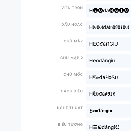
Viền tròn
H🅔🅞đá🅝🅖🅘🅤
Dấu ngặc
H⒠⒪đá⒩⒢⒤⒰
Chữ mập
HEOđáᑎGIᑌ
Chữ mập 2
ᕼeođángiu
Chữ mốc
Hཛ๑đáསɕརມ
Cách điệu
Hꍟꂦđáꈤꁅꀤꀎ
Nghệ thuật
𝕳𝖊𝖔đá𝖓𝖌𝖎𝖚
Biểu tượng
H☰☯đángί☋