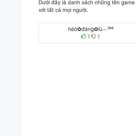
Dưới đây là danh sách những tên game 
với tất cả mọi người.
hëö✿đánġ✿ïü︵²ᵏ⁶
1
1