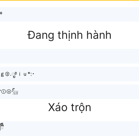
⁶
Đang thịnh hành
ｇ𑁍.ೃ࿔ｉｕ*:･
°ⓘⓤ𓃵
Xáo trộn
ྀི