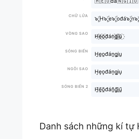
🇭🇪🇴đá🇳🇬🇮🇺
Chữ Lửa
๖ۣۜ;H๖ۣۜ;e๖ۣۜ;ođá๖ۣۜ;n๖ۣۜ;
Vòng sao
H꙰e꙰o꙰đán꙰g꙰i꙰u꙰
Sóng biển
H̫e̫o̫đán̫g̫i̫u̫
Ngôi sao
H͙e͙o͙đán͙g͙i͙u͙
Sóng biển 2
H̰̃ḛ̃õ̰đáñ̰g̰̃ḭ̃ṵ̃
Danh sách những kí tự 