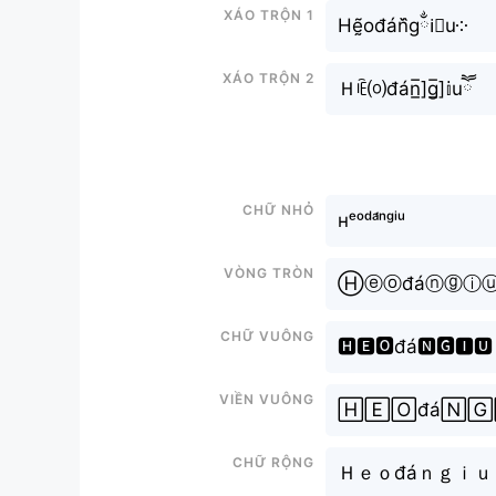
Xáo trộn 1
Hḛ̃ođán᷈gྂi⃘u༶
Xáo trộn 2
Ｈꍟ⒪đán̲̅]g̲̅]𝕚uཽ
Chữ nhỏ
ʜᵉᵒᵈᵃ́ⁿᵍⁱᵘ
Vòng tròn
Ⓗⓔⓞđáⓝⓖⓘ
Chữ vuông
🅷🅴🅾đá🅽🅶🅸🆄
Viền vuông
🄷🄴🄾đá🄽🄶
Chữ rộng
Ｈｅｏđáｎｇｉｕ