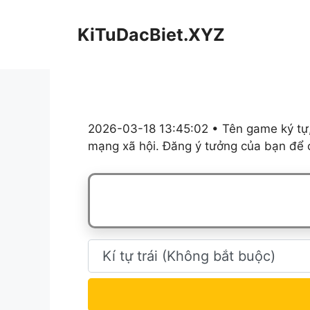
Chuyển
đến
KiTuDacBiet.XYZ
nội
dung
2026-03-18 13:45:02 • Tên game ký tự,
mạng xã hội. Đăng ý tưởng của bạn để c