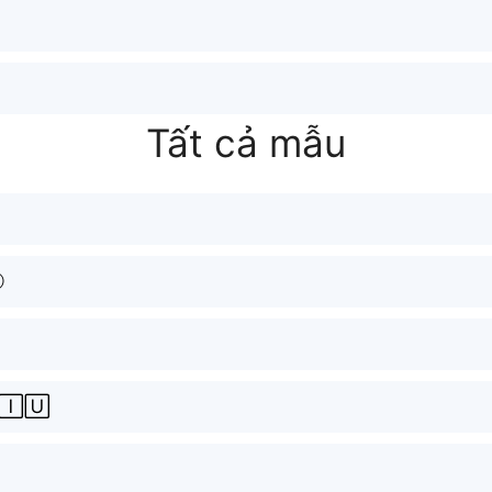
Tất cả mẫu
ⓤ
🄸🅄