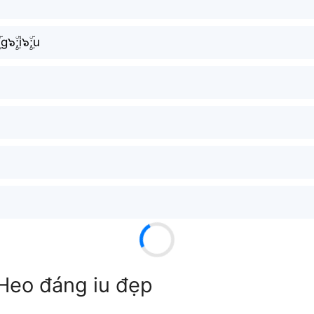
g๖ۣۜ;i๖ۣۜ;u
Heo đáng iu đẹp