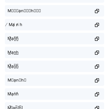
M⃒⃒⃒ạn⃒⃒⃒h⃒⃒⃒
̸ Mạ̸ n̸ h
M̺͆ạn̺͆h̺͆
M͟ạn͟h͟
M̲̅ạn̲̅h̲̅
M⃣ạn⃣h⃣
M̾ạn̾h̾
M̲̅]ạn̲̅]h̲̅]