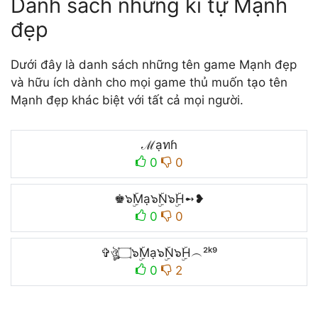
Danh sách những kí tự Mạnh
đẹp
Dưới đây là danh sách những tên game Mạnh đẹp
và hữu ích dành cho mọi game thủ muốn tạo tên
Mạnh đẹp khác biệt với tất cả mọi người.
ℳạทɦ
0
0
♚๖ۣۜMạ๖ۣۜN๖ۣۜH➻❥
0
0
✞ঔৣ۝๖ۣۜMạ๖ۣۜN๖ۣۜH︵²ᵏ⁹
0
2