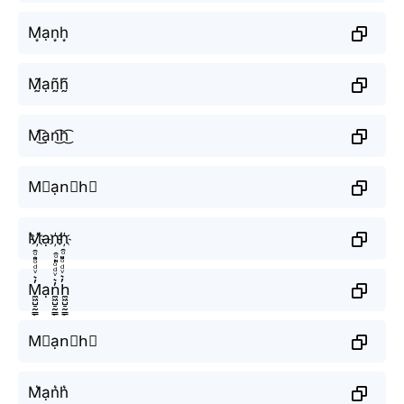
M͙ạn͙h͙
M̰̃ạñ̰h̰̃
M͜͡ạn͜͡h͜͡
M⃟ạn⃟h⃟
M҉ạn҉h҉
M̼͖̺̠̰͇̙̓͛ͮͩͦ̎ͦ̑ͅạn̼͖̺̠̰͇̙̓͛ͮͩͦ̎ͦ̑ͅh̼͖̺̠̰͇̙̓͛ͮͩͦ̎ͦ̑ͅ
M⃗ạn⃗h⃗
M͛ạn͛h͛