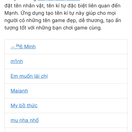
đặt tên nhân vật, tên kí tự đặc biệt liên quan đến
Mạnh. Ứng dụng tạo tên kí tự này giúp cho mọi
người có những tên game đẹp, dễ thương, tạo ấn
tượng tốt với những bạn chơi game cùng.
︵²ᵏ6 Minh
m1nh
Em muốn lái chị
Maianh
My bồ thức
mu nha nhố