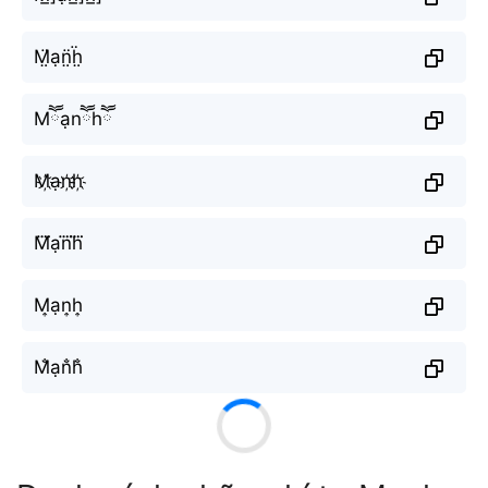
M̤̈ạn̤̈ḧ̤
Mཽạnཽhཽ
M҉ạn҉h҉
M⃜ạn⃜h⃜
M͎ạn͎h͎
M̐ạn̐h̐