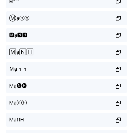
ᴍᵃ̣ⁿʰ
Ⓜạⓝⓗ
🅼ạ🅽🅷
🄼ạ🄽🄷
Ｍạｎｈ
Mạ🅝🅗
Mạ⒩⒣
Mạᑎᕼ