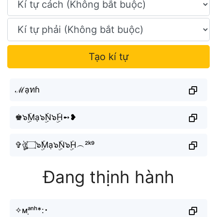
Tạo kí tự
ℳạทɦ
♚๖ۣۜMạ๖ۣۜN๖ۣۜH➻❥
✞ঔৣ۝๖ۣۜMạ๖ۣۜN๖ۣۜH︵²ᵏ⁹
Đang thịnh hành
✧ᴍᵃ̣ⁿʰ*:･