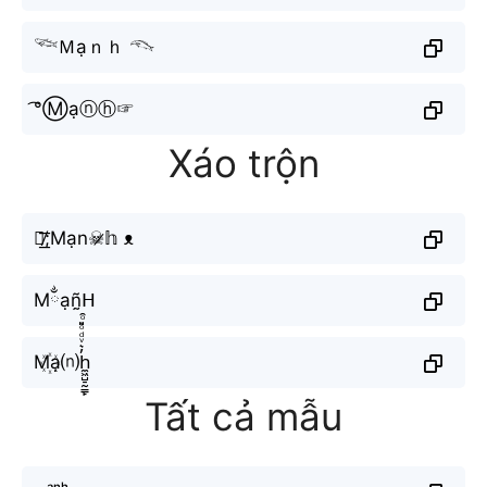
𓆝Ｍạｎｈ 𓆞
͡°Ⓜạⓝⓗ☞
Xáo trộn
꧂̸͟͞;Mạn☠︎︎̷𝕙 ᴥ
Mྂạñ̰ᕼ
M꙰ạ⒩h̼͖̺̠̰͇̙̓͛ͮͩͦ̎ͦ̑ͅ
Tất cả mẫu