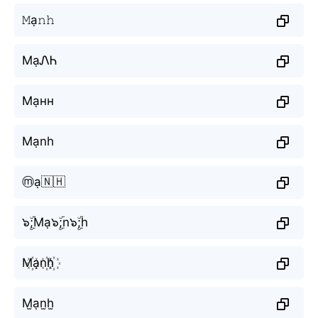
𝙼ạ𝚗𝚑
MạᏁᏂ
Мạнн
Mạnh
ⓜ️ạ🇳🇭
๖ۣۜ;Mạ๖ۣۜ;n๖ۣۜ;h
M꙰ạn꙰h꙰
M̫ạn̫h̫