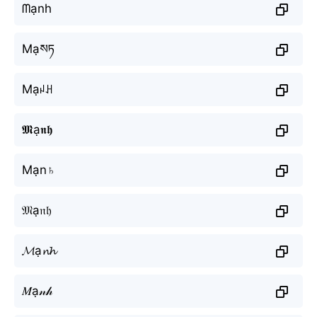
ᗰạnh
Mạསཏ
Mạꈤꃅ
𝕸ạ𝖓𝖍
Mạn♄
𝔐ạ𝔫𝔥
𝓜ạ𝓷𝓱
𝑀ạ𝓃𝒽