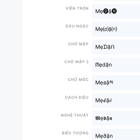
Viền tròn
Mẹ🅓ặ🅝
Dấu ngặc
Mẹ⒟ặ⒩
Chữ mập
Mẹᗪặᑎ
Chữ mập 2
ᗰẹdặn
Chữ mốc
Mẹอặས
Cách điệu
Mẹꀸặꈤ
Nghệ thuật
𝕸ẹ𝖉ặ𝖓
Biểu tượng
Mẹ∂ặn