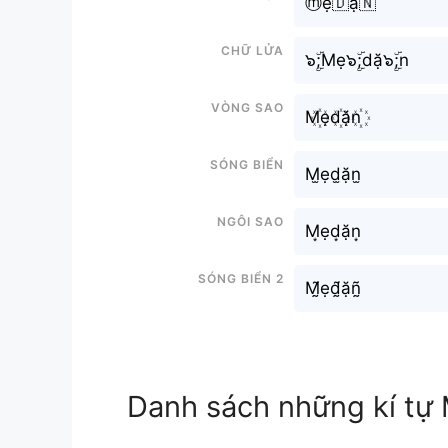
ⓜ️ẹ🇩ặ🇳
Chữ Lửa
๖ۣۜ;Mẹ๖ۣۜ;dặ๖ۣۜ;n
Vòng sao
M꙰ẹd꙰ặn꙰
Sóng biển
M̫ẹd̫ặn̫
Ngôi sao
M͙ẹd͙ặn͙
Sóng biển 2
M̰̃ẹd̰̃ặñ̰
Danh sách những kí tự