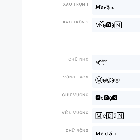
Xáo trộn 1
𝙈ẹꀸặ𝓷
Xáo trộn 2
Mཽẹ🅳ặ🄽
Chữ nhỏ
ᴍᵉ̣ᵈᵃ̣̆ⁿ
Vòng tròn
Ⓜẹⓓặⓝ
Chữ vuông
🅼ẹ🅳ặ🅽
Viền vuông
🄼ẹ🄳ặ🄽
Chữ rộng
Ｍẹｄặｎ