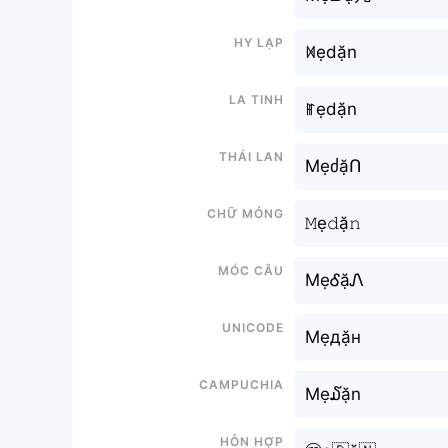
Hy lạp
ꁒẹdặn
La tinh
ꂵẹdặn
Thái lan
MẹძặՈ
Chữ mỏng
𝙼ẹ𝚍ặ𝚗
Móc câu
MẹᎴặᏁ
Unicode
Мẹдặн
Campuchia
Mẹ໓ặn
Hỗn hợp