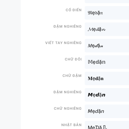
Cổ điển
𝔐ẹ𝔡ặ𝔫
Đậm nghiêng
𝓜ẹ𝓭ặ𝓷
Viết tay nghiêng
𝑀ẹ𝒹ặ𝓃
Chữ đôi
𝕄ẹ𝕕ặ𝕟
Chữ đậm
𝐌ẹ𝐝ặ𝐧
Đậm nghiêng
𝙈ẹ𝙙ặ𝙣
Chữ nghiêng
𝘔ẹ𝘥ặ𝘯
Nhật bản
Mẹᗪặ几