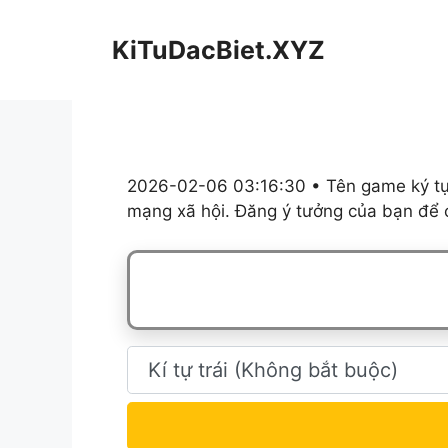
Chuyển
đến
KiTuDacBiet.XYZ
nội
dung
2026-02-06 03:16:30 • Tên game ký tự,
mạng xã hội. Đăng ý tưởng của bạn để c