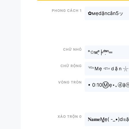
Phong cách 1
✿мẹdặncân5ッ
Chữ nhỏ
°✩ᴍᵉ̣╞ᵈᵃ̣̆ⁿ═
Chữ rộng
𓆝Ｍẹ 𓆟ｄặｎ𓇼
Vòng tròn
• 0:10Ⓜẹ⋆｡ⓓặⓝ
Xáo trộn 0
𝐍𝐚𝐦𝐞M̳ẹ( -_•)d≋ặn͟͟