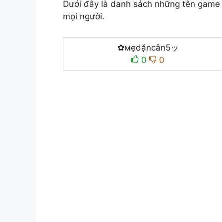
Dưới đây là danh sách những tên game 
mọi người.
✿мẹdặncân5ッ
0
0