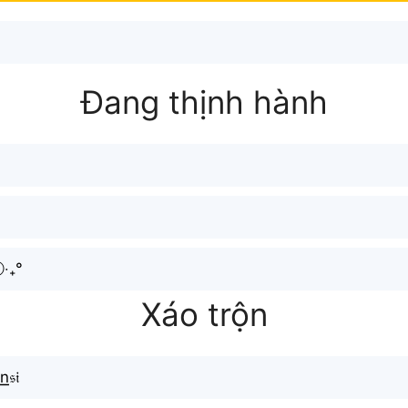
Đang thịnh hành
‧₊°
Xáo trộn
𝔰𝔦