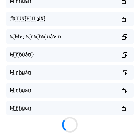
Minhuân
ⓜ️🇮🇳🇭🇺â🇳
๖ۣۜ;M๖ۣۜ;i๖ۣۜ;n๖ۣۜ;h๖ۣۜ;uâ๖ۣۜ;n
M꙰i꙰n꙰h꙰u꙰ân꙰
M̫i̫n̫h̫u̫ân̫
M͙i͙n͙h͙u͙ân͙
M̰̃ḭ̃ñ̰h̰̃ṵ̃âñ̰