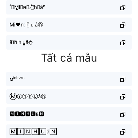
˚⋆M̤̮i⃕n̴⋆.˚̸͟͞;h𝚞âⁿ ࣪
Mi♥n༙h̲̅ｕâⓝ
ꂵi⃜n⃜ｈu̳ân҉
Tất cả mẫu
ᴍⁱⁿʰᵘᵃ̂ⁿ
Ⓜⓘⓝⓗⓤâⓝ
🅼🅸🅽🅷🆄â🅽
🄼🄸🄽🄷🅄â🄽