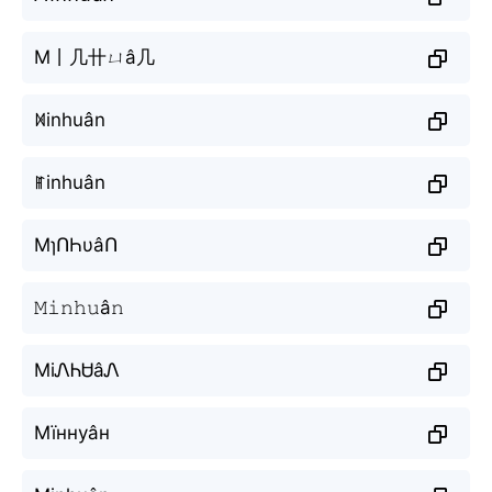
M丨几卄ㄩâ几
ꁒinhuân
ꂵinhuân
MɿՈҺυâՈ
𝙼𝚒𝚗𝚑𝚞â𝚗
MiᏁᏂᏌâᏁ
Мїннуâн