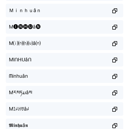
Ｍｉｎｈｕâｎ
M🅘🅝🅗🅤â🅝
M⒤⒩⒣⒰â⒩
MIᑎᕼᑌâᑎ
ᗰinhuân
Mརསཏມâས
Mꀤꈤꃅꀎâꈤ
𝕸𝖎𝖓𝖍𝖚â𝖓