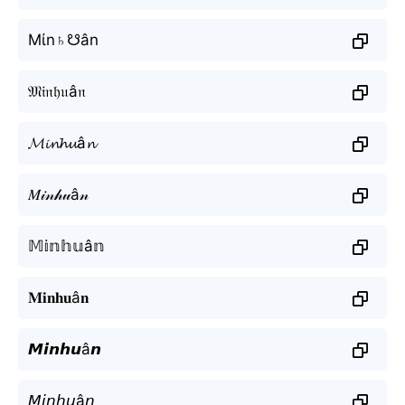
Mίn♄☋ân
𝔐𝔦𝔫𝔥𝔲â𝔫
𝓜𝓲𝓷𝓱𝓾â𝓷
𝑀𝒾𝓃𝒽𝓊â𝓃
𝕄𝕚𝕟𝕙𝕦â𝕟
𝐌𝐢𝐧𝐡𝐮â𝐧
𝙈𝙞𝙣𝙝𝙪â𝙣
𝘔𝘪𝘯𝘩𝘶â𝘯