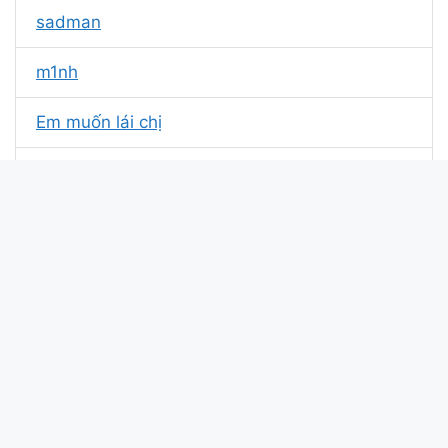
sadman
m1nh
Em muốn lái chị
Miêng lai
Samson
Nhà mất nóc
Ngọc Mon
Thiêm Nè
Maianh