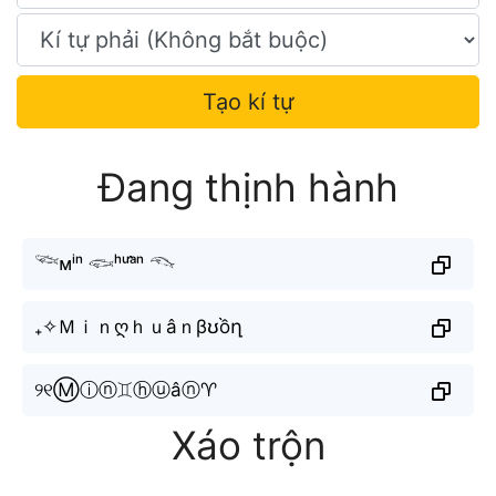
Tạo kí tự
Đang thịnh hành
𓆝ᴍⁱⁿ 𓆟ʰᵘᵃ̂ⁿ 𓆞
₊✧Ｍｉｎღｈｕâｎβʊồղ
୨୧Ⓜⓘⓝ♊︎ⓗⓤâⓝ♈︎
Xáo trộn