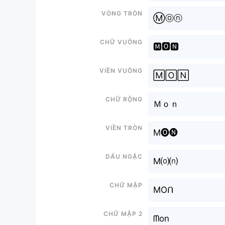
Vòng tròn
Ⓜⓞⓝ
Chữ vuông
🅼🅾🅽
Viền vuông
🄼🄾🄽
Chữ rộng
Ｍｏｎ
Viền tròn
M🅞🅝
Dấu ngặc
M⒪⒩
Chữ mập
MOᑎ
Chữ mập 2
ᗰon