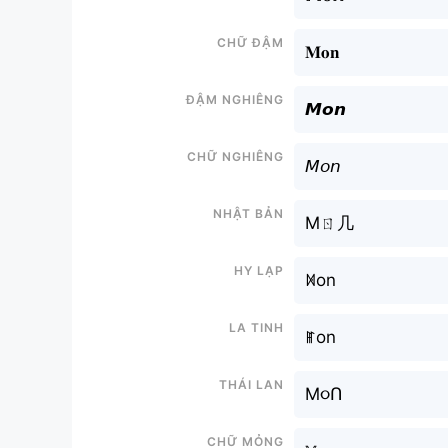
Chữ đậm
𝐌𝐨𝐧
Đậm nghiêng
𝙈𝙤𝙣
Chữ nghiêng
𝘔𝘰𝘯
Nhật bản
Mㄖ几
Hy lạp
ꁒon
La tinh
ꂵon
Thái lan
M૦Ո
Chữ mỏng