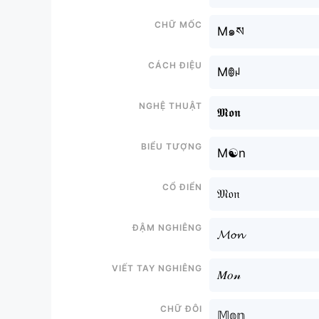
Chữ mốc
M๑ས
Cách điệu
Mꂦꈤ
Nghệ thuật
𝕸𝖔𝖓
Biểu tượng
M☯n
Cổ điển
𝔐𝔬𝔫
Đậm nghiêng
𝓜𝓸𝓷
Viết tay nghiêng
𝑀𝑜𝓃
Chữ đôi
𝕄𝕠𝕟