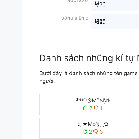
M͙o͙n͙
Sóng biển 2
M̰̃õ̰ñ̰
Danh sách những kí tự
Dưới đây là danh sách những tên game 
người.
ᵈʳᵉᵃᵐ乡Mö๖ۣۜN⚕
2
1
ミ★MoN͙‿✿
2
3