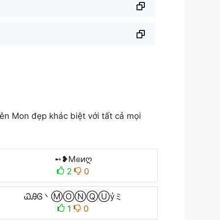
n Mon đẹp khác biệt với tất cả mọi
➻❥M๏иღ
2
0
ᏇᎯᎶ丶ⓂⓄⓃⓆⓊỷミ
1
0