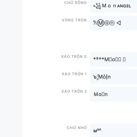
Chữ rộng
꧁Ｍｏｎᴀɴɢᴇʟ
Vòng tròn
𐙚Ⓜⓞⓝ ◁
Xáo trộn 0
**߳**M⃟o⨳𝐧 ⋆
Xáo trộn 1
๖ۣۜ;Mo͛⦚n
Xáo trộn 2
Ｍo⃕n
Chữ nhỏ
ᴍᵒⁿ