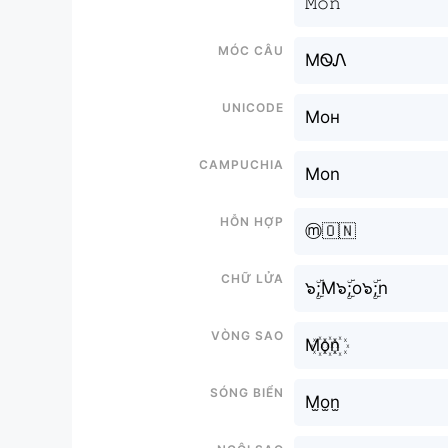
𝙼𝚘𝚗
Móc câu
MᏫᏁ
Unicode
Мон
Campuchia
Mon
Hỗn hợp
ⓜ️🇴🇳
Chữ Lửa
๖ۣۜ;M๖ۣۜ;o๖ۣۜ;n
Vòng sao
M꙰o꙰n꙰
Sóng biển
M̫o̫n̫
Ngôi sao