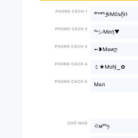
Phong cách 1
ᵈʳᵉᵃᵐ乡Mö๖ۣۜN⚕
Phong cách 2
ᵛᶰシMσή▼
Phong cách 3
➻❥M๏иღ
Phong cách 4
ミ★MoN͙‿✿
Phong cách 5
M๏ภ
Chữ nhỏ
♌︎ᴍᵒⁿꪆ