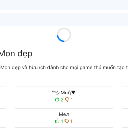
 Mon đẹp
Mon đẹp và hữu ích dành cho mọi game thủ muốn tạo tê
ᵛᶰシMσή▼
2
1
M๏ภ
1
1