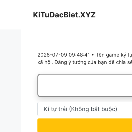
Chuyển
đến
KiTuDacBiet.XYZ
nội
dung
2026-07-09 09:48:41 • Tên game ký tự,
xã hội. Đăng ý tưởng của bạn để chia s