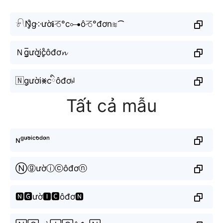
𓍯N̥ͦg༶ườ𝐢♑︎°c⊶ô♑︎°đơn≋⁀
Ｎg̲̅ười̬̤̯c̥ͦôđơ𝓷
🇳g͙ười⨳cིôđơꈤ
Tất cả mẫu
ɴᵍᵘ̛ᵒ̛̀ⁱᶜᵒ̂ᵈᵒ̛ⁿ
Ⓝⓖườⓘⓒôđơⓝ
🅽🅶ườ🅸🅲ôđơ🅽