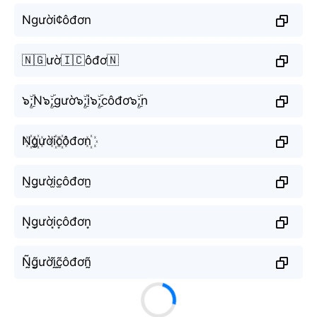
Người¢ôđơn
🇳🇬ườ🇮🇨ôđơ🇳
๖ۣۜ;N๖ۣۜ;gườ๖ۣۜ;i๖ۣۜ;côđơ๖ۣۜ;n
N꙰g꙰ười꙰c꙰ôđơn꙰
N̫g̫ười̫c̫ôđơn̫
N͙g͙ười͙c͙ôđơn͙
Ñ̰g̰̃ườḭ̃c̰̃ôđơñ̰