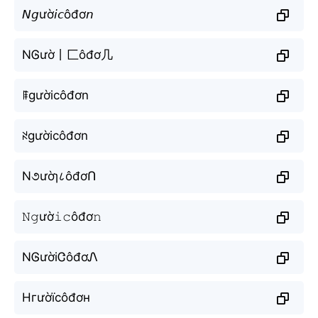
𝘕𝘨ườ𝘪𝘤ôđơ𝘯
NᎶườ丨匚ôđơ几
ꁹgườicôđơn
ꋊgườicôđơn
N૭ườɿ८ôđơՈ
𝙽𝚐ườ𝚒𝚌ôđơ𝚗
NᎶườiᏣôđơᏁ
Нгườїсôđơн