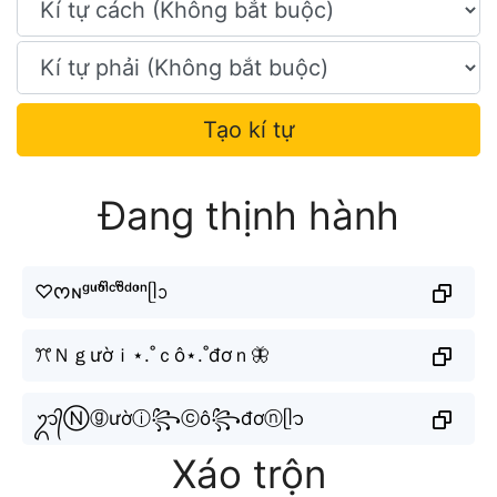
Tạo kí tự
Đang thịnh hành
♡ᰔɴᵍᵘ̛ᵒ̛̀ⁱᩚᶜᵒ̂ᩚᵈᵒ̛ⁿᥫᩣ
ꔫＮｇườｉ⋆.˚ｃô⋆.˚đơｎ🦋
ᬊ᭄Ⓝⓖườⓘ꧂ⓒô꧂đơⓝᥫ᭡
Xáo trộn