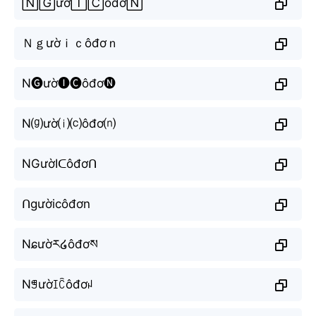
🄽🄶ườ🄸🄲ôđơ🄽
Ｎｇườｉｃôđơｎ
N🅖ườ🅘🅒ôđơ🅝
N⒢ườ⒤⒞ôđơ⒩
NGườIᑕôđơᑎ
ᑎgườicôđơn
Nɕườར໒ôđơས
Nꁅườꀤꉓôđơꈤ