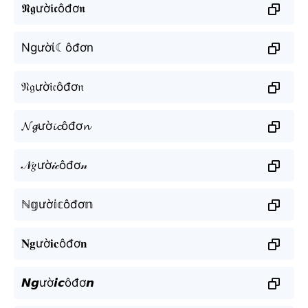
𝕹𝖌ườ𝖎𝖈ôđơ𝖓
Ngườί☾ôđơn
𝔑𝔤ườ𝔦𝔠ôđơ𝔫
𝓝𝓰ườ𝓲𝓬ôđơ𝓷
𝒩𝑔ườ𝒾𝒸ôđơ𝓃
ℕ𝕘ườ𝕚𝕔ôđơ𝕟
𝐍𝐠ườ𝐢𝐜ôđơ𝐧
𝙉𝙜ườ𝙞𝙘ôđơ𝙣