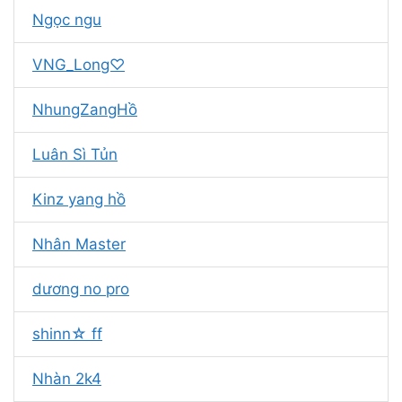
Ngọc ngu
VNG_Long♡
NhungZangHồ
Luân Sì Tủn
Kinz yang hồ
Nhân Master
dương no pro
shinn☆ ff
Nhàn 2k4