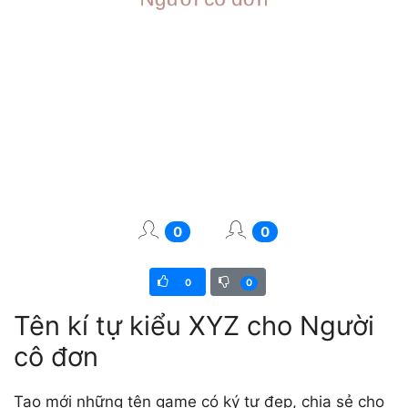
0
0
0
0
Tên kí tự kiểu XYZ cho Người
cô đơn
Tạo mới những tên game có ký tự đẹp, chia sẻ cho