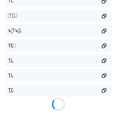
TL
🇹🇱
๖ۣۜ;T๖ۣۜ;L
T꙰L꙰
T̫L̫
T͙L͙
T̰̃L̰̃