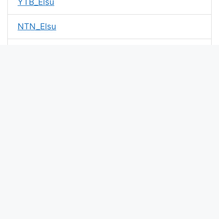
YTB_Elsu
NTN_Elsu
Thảo ngu lắm
Tùng lâm
Thanh loan
T.Lɑռㅤ
Đạt Kelvin
thành lợi
Xin chào bài viết này update lúc: . Mã md5 của kí tự
TL tại kitudacbiet.xyz là: