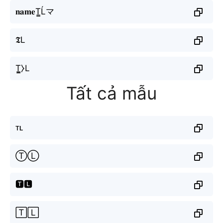
𝐧𝐚𝐦𝐞T̳Ĺマ
𝕿L
T̳̼⧽L
Tất cả mẫu
ᴛʟ
ⓉⓁ
🆃🅻
🅃🄻