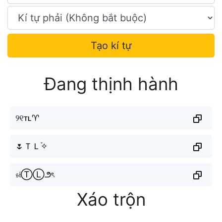
Tạo kí tự
Đang thịnh hành
୨୧ᴛʟ♈︎
🌷ＴＬ֒✧
𝔰𝔦ⓉⓁ౨ৎ
Xáo trộn