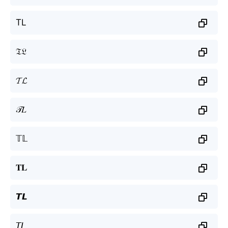
TL
𝔗𝔏
𝓣𝓛
𝒯𝐿
𝕋𝕃
𝐓𝐋
𝙏𝙇
𝘛𝘓