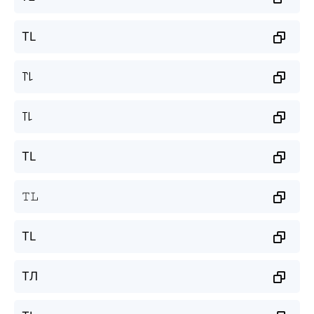
TL
꓅꒒
꓄꒒
TL
𝚃𝙻
TL
ТЛ