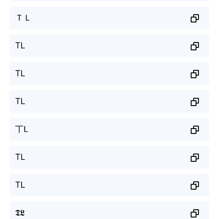
ＴＬ
TL
TL
TL
丅ᒪ
TL
TL
𝕿𝕷