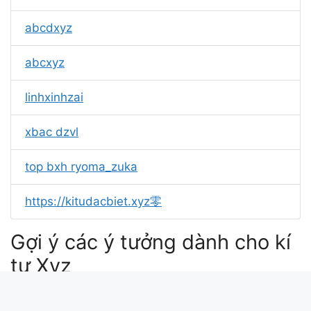
abcdxyz
abcxyz
linhxinhzai
xbac dzvl
top bxh ryoma_zuka
https://kitudacbiet.xyz零
Gợi ý các ý tưởng dành cho kí
tự Xyz
kí tự đặc biệt xyz