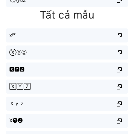
Tất cả mẫu
xʸᶻ
Ⓧⓨⓩ
🆇🆈🆉
🅇🅈🅉
Ｘｙｚ
X🅨🅩