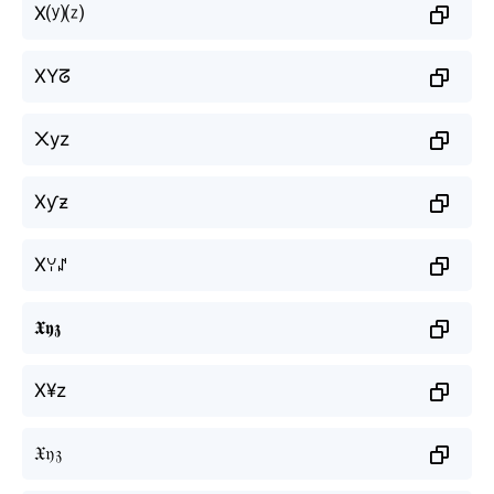
X⒴⒵
XYᘔ
᙭yz
Xƴƶ
Xꌩꁴ
𝖃𝖞𝖟
X¥z
𝔛𝔶𝔷