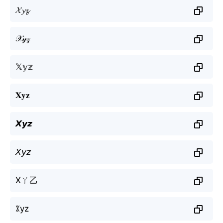
𝓧𝔂𝔃
𝒳𝓎𝓏
𝕏𝕪𝕫
𝐗𝐲𝐳
𝙓𝙮𝙯
𝘟𝘺𝘻
Xㄚ乙
ꇓyz