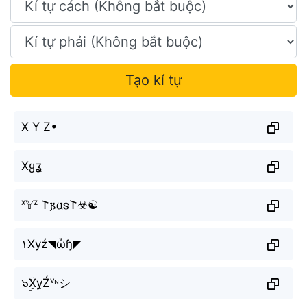
Tạo kí tự
X Y Z•
Xყʓ
ˣ𝕐ᶻ 𐌕𐍂𐌵𐍃𐌕☣☯
۱Xуź◥ὦɧ◤
๖ۣۜXy̫Źᵛᶰシ