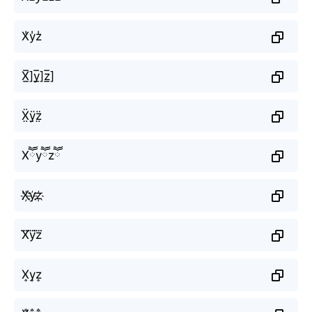
X̾y̾z̾
X̲̅]y̲̅]z̲̅]
Ẍ̤ÿ̤z̤̈
Xཽyཽzཽ
X҉y҉z҉
X⃜y⃜z⃜
X͎y͎z͎