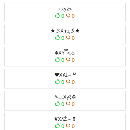
⌁xyz⌁
0
0
★彡Xɤʐ彡★
0
0
☬XYཽՀ♨
0
0
♥X¥ź︵¹²
0
0
✎﹏Xуζ☘
0
0
❦XʎŹ︵❣
0
0