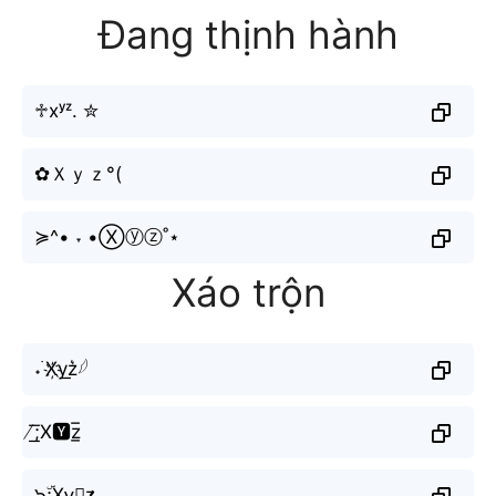
Đang thịnh hành
♱xʸᶻ. ✮
✿Ｘｙｚ°(
≽^• ˕ •Ⓧⓨⓩ˚⋆
Xáo trộn
˖ ࣪X҉y͟z͛𓆪
̸͟͞;X🆈z̲̅
๖ۣۜ;Xy⃘z̷̷