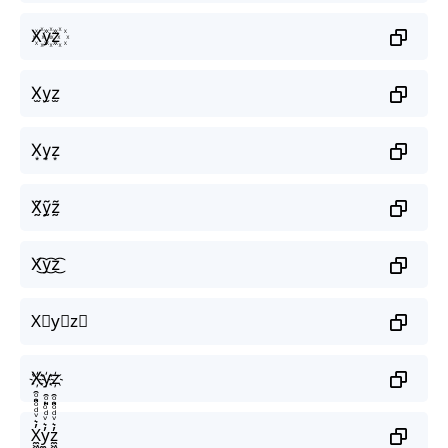
X꙰y꙰z꙰
X̫y̫z̫
X͙y͙z͙
X̰̃ỹ̰z̰̃
X͜͡y͜͡z͜͡
X⃟y⃟z⃟
X҉y҉z҉
X̼͖̺̠̰͇̙̓͛ͮͩͦ̎ͦ̑ͅy̼͖̺̠̰͇̙̓͛ͮͩͦ̎ͦ̑ͅz̼͖̺̠̰͇̙̓͛ͮͩͦ̎ͦ̑ͅ