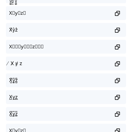
X⃗y⃗z⃗
X͛y͛z͛
X⃒⃒⃒y⃒⃒⃒z⃒⃒⃒
̸ X̸ y̸ z
X̺͆y̺͆z̺͆
X͟y͟z͟
X̲̅y̲̅z̲̅
X⃣y⃣z⃣