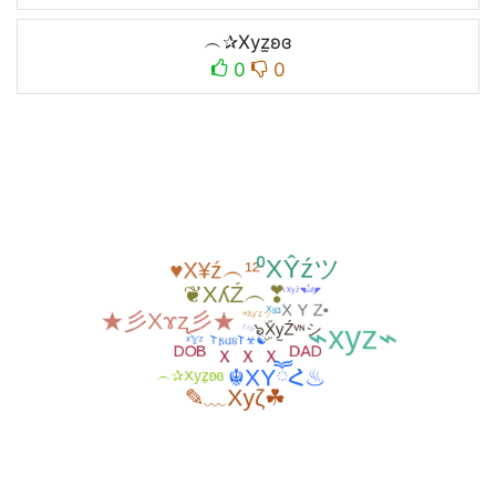
︵✰Xуz̫ʚɞ
0
0