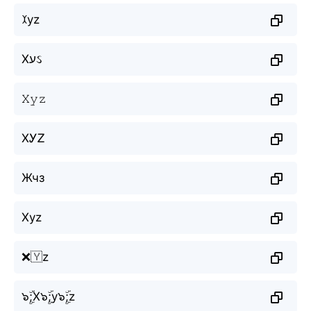
ꉧyz
Xעઽ
𝚇𝚢𝚣
XᎩᏃ
Жчз
Xyz
❌🇾z
๖ۣۜ;X๖ۣۜ;y๖ۣۜ;z