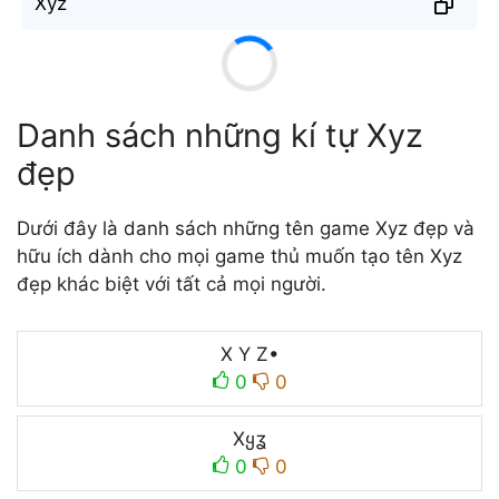
X̐y̐z̐
Danh sách những kí tự Xyz
đẹp
Dưới đây là danh sách những tên game Xyz đẹp và
hữu ích dành cho mọi game thủ muốn tạo tên Xyz
đẹp khác biệt với tất cả mọi người.
X Y Z•
0
0
Xყʓ
0
0