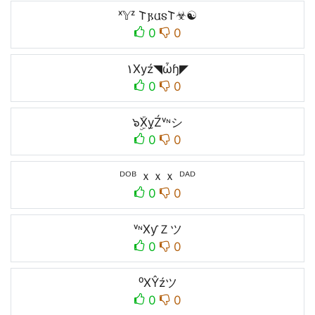
ˣ𝕐ᶻ 𐌕𐍂𐌵𐍃𐌕☣☯
0
0
۱Xуź◥ὦɧ◤
0
0
๖ۣۜXy̫Źᵛᶰシ
0
0
ᴰᴼᴮ ｘｘｘ ᴰᴬᴰ
0
0
ᵛᶰXƴＺツ
0
0
⁰XŶźツ
0
0