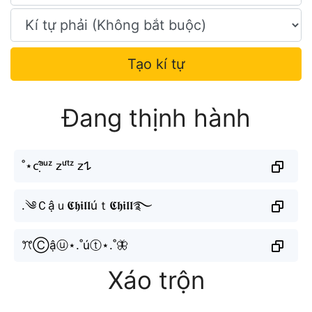
Tạo kí tự
Đang thịnh hành
˚⋆ᴄᵃ̣̂ᵘᶻ 𝗓ᵘ́ᵗᶻ 𝗓𐰁
.༄Ｃậｕ𝕮𝖍𝖎𝖑𝖑úｔ𝕮𝖍𝖎𝖑𝖑࿐
ꔫⒸậⓤ⋆.˚úⓣ⋆.˚🦋
Xáo trộn