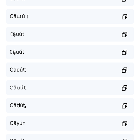
Cậㄩúㄒ
ꏸậuút
ꉔậuút
Cậυú੮
𝙲ậ𝚞ú𝚝
CậᏌúᎿ
Сậуúт