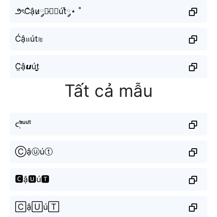
౨ৎC̐ậu̷༘⋆̷༘⋆út༘͒⋆ ˚
Ćậ𝔲út≋
C̤̈ậ𝙪út̬̤̯
Tất cả mẫu
ᴄᵃ̣̂ᵘᵘ́ᵗ
Ⓒậⓤúⓣ
🅲ậ🆄ú🆃
🄲ậ🅄ú🅃