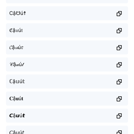
Cậ☋ú☨
ℭậ𝔲ú𝔱
𝓒ậ𝓾ú𝓽
𝒞ậ𝓊ú𝓉
ℂậ𝕦ú𝕥
𝐂ậ𝐮ú𝐭
𝘾ậ𝙪ú𝙩
𝘊ậ𝘶ú𝘵