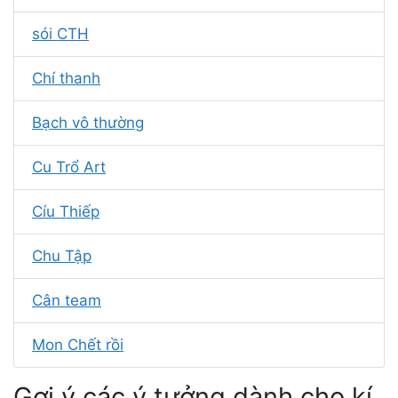
sói CTH
Chí thanh
Bạch vô thường
Cu Trổ Art
Cíu Thiếp
Chu Tập
Cân team
Mon Chết rồi
Gợi ý các ý tưởng dành cho kí