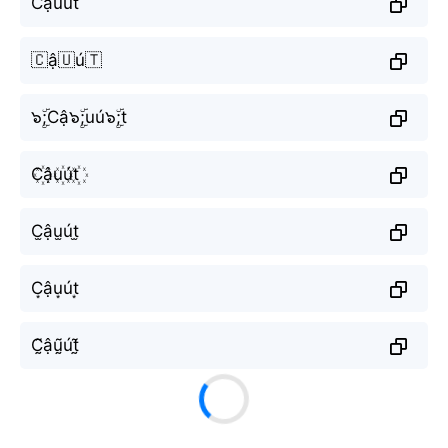
Cậuút
🇨ậ🇺ú🇹
๖ۣۜ;Cậ๖ۣۜ;uú๖ۣۜ;t
C꙰ậu꙰út꙰
C̫ậu̫út̫
C͙ậu͙út͙
C̰̃ậṵ̃út̰̃