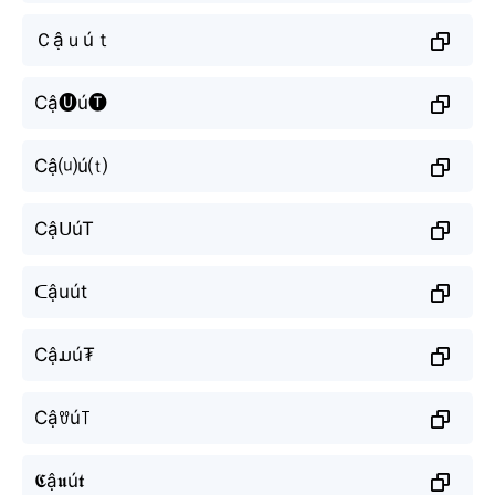
Ｃậｕúｔ
Cậ🅤ú🅣
Cậ⒰ú⒯
CậᑌúT
ᑕậuút
Cậມú₮
Cậꀎú꓄
𝕮ậ𝖚ú𝖙