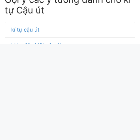
tự Cậu út
kí tự cậu út
kí tự đặc biệt cậu út
kí tự đặc biệt ff cậu út
cậu cả cậu út
cậu tư
tự tử meaning
kiu 쌤
Xin chào bài viết này update lúc: . Mã md5 của kí tự