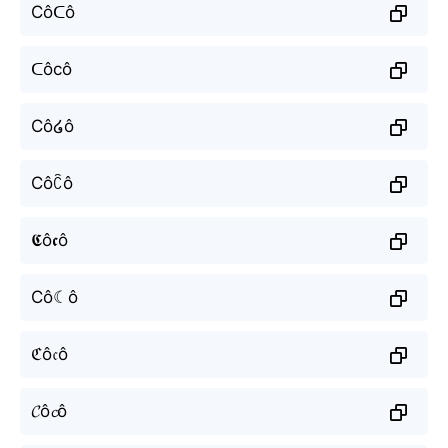
Côᑕô
ᑕôcô
Cô໒ô
Côꉓô
𝕮ô𝖈ô
Cô☾ô
ℭô𝔠ô
𝓒ô𝓬ô