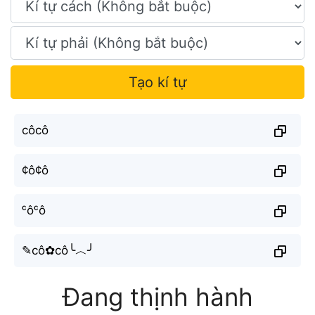
Tạo kí tự
côcô
¢ô¢ô
ᶜôᶜô
✎cô✿cô╰︿╯
Đang thịnh hành