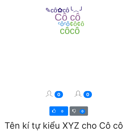
0
0
0
0
Tên kí tự kiểu XYZ cho Cô cô