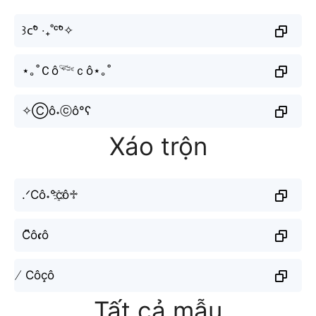
꒱ᴄᵒ̂ ‧₊˚ᶜᵒ̂✧
⋆｡˚Ｃô𓆝ｃô⋆｡˚
✧Ⓒô˖ⓒô°ʕ
Xáo trộn
.ᐟCô˖°c҈ô♱
C͆ô𝖈ô
̸ Côc̝ô
Tất cả mẫu