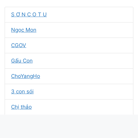
S Ơ N C O T U
Ngọc Mon
CGOV
Gấu Con
ChoYangHo
3 con sói
Chị thảo
trườngcon
Cocain.z