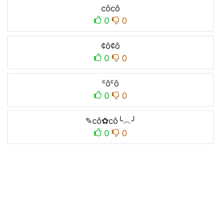
côcô
0
0
¢ô¢ô
0
0
ᶜôᶜô
0
0
✎cô✿cô╰︿╯
0
0