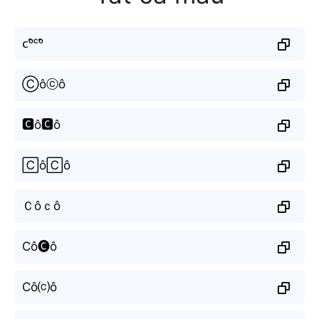
ᴄᵒ̂ᶜᵒ̂
Ⓒôⓒô
🅲ô🅲ô
🄲ô🄲ô
Ｃôｃô
Cô🅒ô
Cô⒞ô