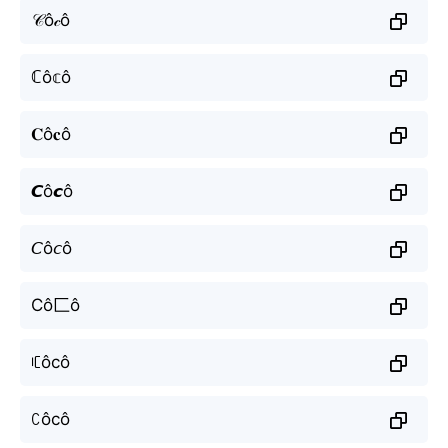
𝒞ô𝒸ô
ℂô𝕔ô
𝐂ô𝐜ô
𝘾ô𝙘ô
𝘊ô𝘤ô
Cô匚ô
ꏸôcô
ꉔôcô