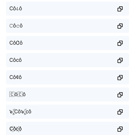
Cô८ô
𝙲ô𝚌ô
CôᏣô
Сôсô
Cô¢ô
🇨ô🇨ô
๖ۣۜ;Cô๖ۣۜ;cô
C꙰ôc꙰ô