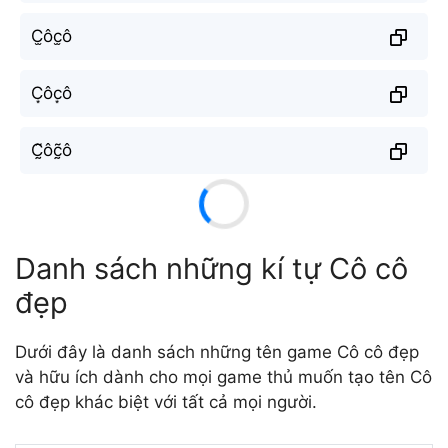
C̫ôc̫ô
C͙ôc͙ô
C̰̃ôc̰̃ô
Danh sách những kí tự Cô cô
đẹp
Dưới đây là danh sách những tên game Cô cô đẹp
và hữu ích dành cho mọi game thủ muốn tạo tên Cô
cô đẹp khác biệt với tất cả mọi người.