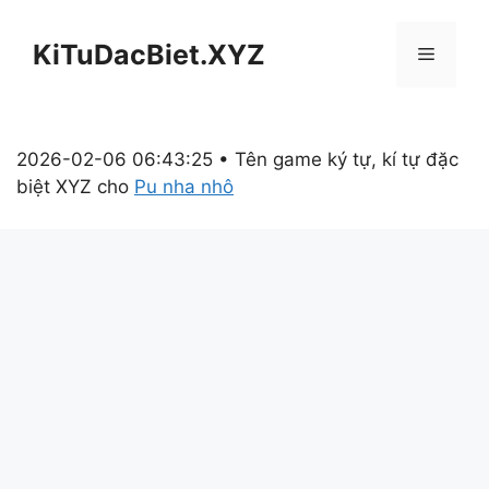
Chuyển
đến
KiTuDacBiet.XYZ
Menu
nội
dung
2026-02-06 06:43:25 • Tên game ký tự, kí tự đặc
biệt XYZ cho
Pu nha nhô