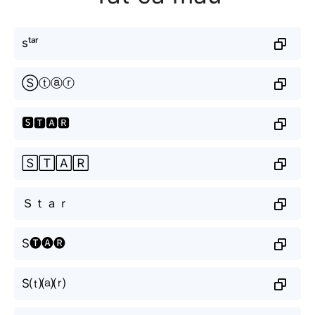
sᵗᵃʳ
Ⓢⓣⓐⓡ
🆂🆃🅰🆁
🅂🅃🄰🅁
Ｓｔａｒ
S🅣🅐🅡
S⒯⒜⒭