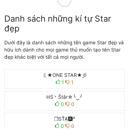
Danh sách những kí tự Star
đẹp
Dưới đây là danh sách những tên game Star đẹp và
hữu ích dành cho mọi game thủ muốn tạo tên Star
đẹp khác biệt với tất cả mọi người.
ミ★ONE STAR★彡
1
1
HS丶Štār☆╰‿╯
0
0
❐SŤA꙰🆁⁴
0
0