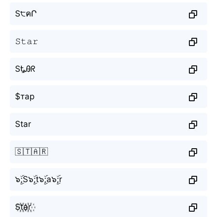
S੮คՐ
𝚂𝚝𝚊𝚛
SᎿᎯᖇ
$тар
Star
🇸🇹🇦🇷
๖ۣۜ;S๖ۣۜ;t๖ۣۜ;a๖ۣۜ;r
S꙰t꙰a꙰r꙰