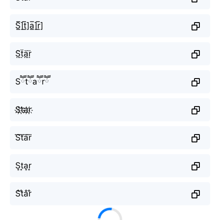
S̲̅]t̲̅]a̲̅]r̲̅]
S̤̈ẗ̤ä̤r̤̈
Sཽtཽaཽrཽ
S҉t҉a҉r҉
S⃜t⃜a⃜r⃜
S͎t͎a͎r͎
S̐t̐a̐r̐