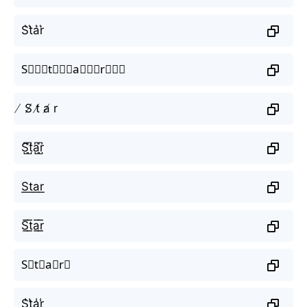
S͛t͛a͛r͛
S⃒⃒⃒t⃒⃒⃒a⃒⃒⃒r⃒⃒⃒
̸ S̸ t̸ a̸ r
S̺͆t̺͆a̺͆r̺͆
S͟t͟a͟r͟
S̲̅t̲̅a̲̅r̲̅
S⃣t⃣a⃣r⃣
S̾t̾a̾r̾