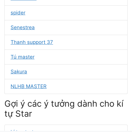
spider
Senestrea
Thanh support 37
Tú master
Sakura
NLHB MASTER
Gợi ý các ý tưởng dành cho kí
tự Star
kí tự start