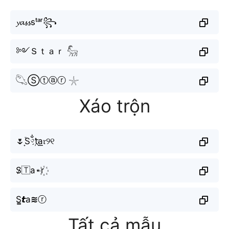
𝔂𝓪𝓼𝓼sᵗᵃʳ꧂
༻Ｓｔａｒ 𓃵
𓆡Ⓢⓣⓐⓡ 𓇼
Xáo trộn
🌷͙֒Sྂt҉a͟𝔯୨୧
S̷🇹a⋆r꙰
S̳𝙩a≋ⓡ
Tất cả mẫu