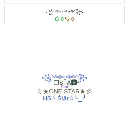
꧁༺ˢᵗᵃʳ༻꧂
0
0