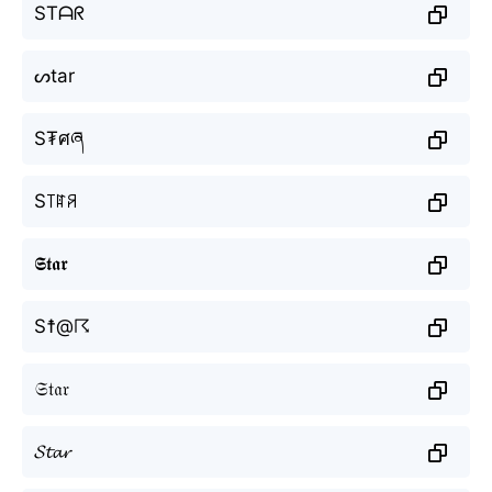
STᗩᖇ
ᔕtar
S₮ศཞ
S꓄ꍏꋪ
𝕾𝖙𝖆𝖗
S☨@☈
𝔖𝔱𝔞𝔯
𝓢𝓽𝓪𝓻