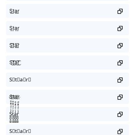
S̫t̫a̫r̫
S͙t͙a͙r͙
S̰̃t̰̃ã̰r̰̃
S͜͡t͜͡a͜͡r͜͡
S⃟t⃟a⃟r⃟
S҉t҉a҉r҉
S̼͖̺̠̰͇̙̓͛ͮͩͦ̎ͦ̑ͅt̼͖̺̠̰͇̙̓͛ͮͩͦ̎ͦ̑ͅa̼͖̺̠̰͇̙̓͛ͮͩͦ̎ͦ̑ͅr̼͖̺̠̰͇̙̓͛ͮͩͦ̎ͦ̑ͅ
S⃗t⃗a⃗r⃗