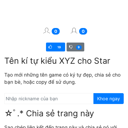
0
0
19
9
Tên kí tự kiểu XYZ cho Star
Tạo mới những tên game có ký tự đẹp, chia sẻ cho
bạn bè, hoặc copy để sử dụng.
Khoe ngay
☆ﾟ.* Chia sẻ trang này
Sao chép liên kết đến trang này và chia sẻ nó với