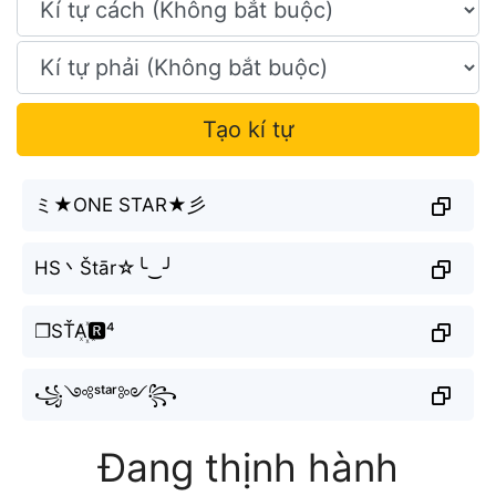
Tạo kí tự
ミ★ONE STAR★彡
HS丶Štār☆╰‿╯
❐SŤA꙰🆁⁴
꧁༺ˢᵗᵃʳ༻꧂
Đang thịnh hành