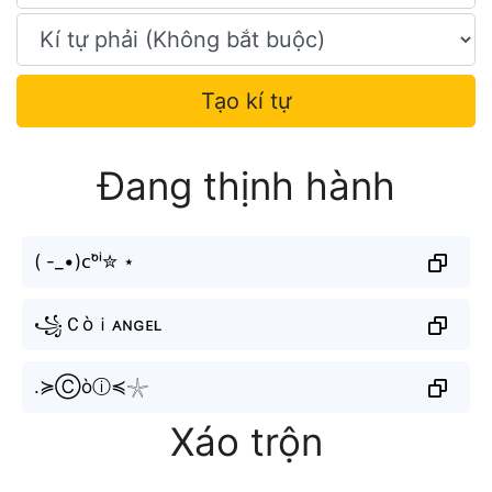
Tạo kí tự
Đang thịnh hành
( -_•)ᴄᵒ̀ⁱ✮ ⋆
꧁Ｃòｉᴀɴɢᴇʟ
.≽Ⓒòⓘ≼𓇼
Xáo trộn