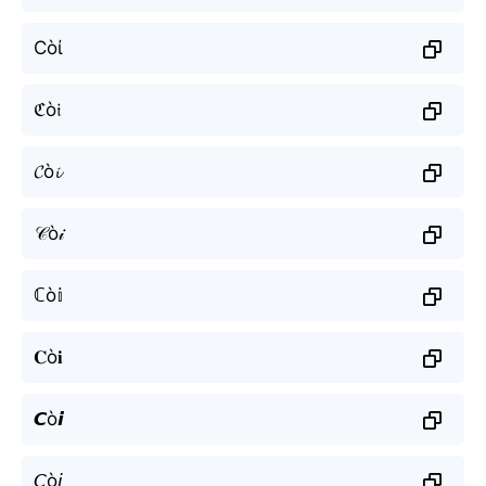
Còί
ℭò𝔦
𝓒ò𝓲
𝒞ò𝒾
ℂò𝕚
𝐂ò𝐢
𝘾ò𝙞
𝘊ò𝘪