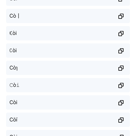
Cò丨
ꏸòi
ꉔòi
Còɿ
𝙲ò𝚒
Còi
Сòї