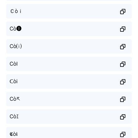
Ｃòｉ
Cò🅘
Cò⒤
CòI
ᑕòi
Còར
Còꀤ
𝕮ò𝖎