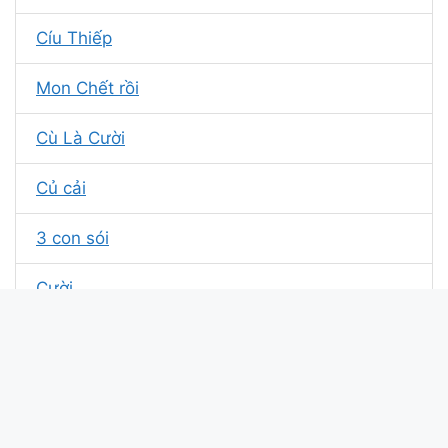
Cíu Thiếp
Mon Chết rồi
Cù Là Cười
Củ cải
3 con sói
Cười
Tài chó điên
Cocain.z
Gợi ý các ý tưởng dành cho kí