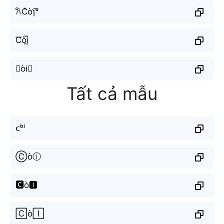
𐙚C̐òɿ͡°
C⃜òi̲̅
𝙲òi⃘
Tất cả mẫu
ᴄᵒ̀ⁱ
Ⓒòⓘ
🅲ò🅸
🄲ò🄸