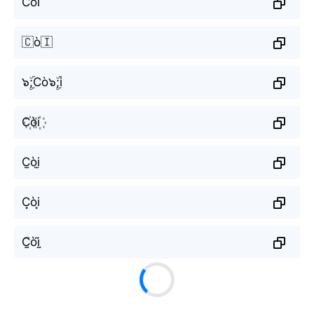
Còi
🇨ò🇮
๖ۣۜ;Cò๖ۣۜ;i
C꙰òi꙰
C̫òi̫
C͙òi͙
C̰̃òḭ̃