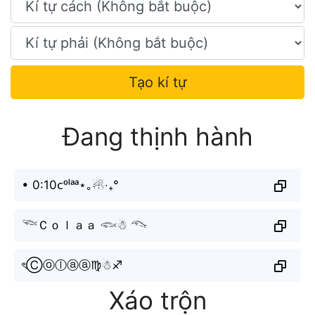
Tạo kí tự
Đang thịnh hành
• 0:10ᴄᵒˡᵃᵃ⋆｡☃︎‧₊°
𓆝Ｃｏｌａａ 𓆟☃︎ 𓆞
ৎⒸⓞⓛⓐⓐ♍︎☃︎♐︎
Xáo trộn