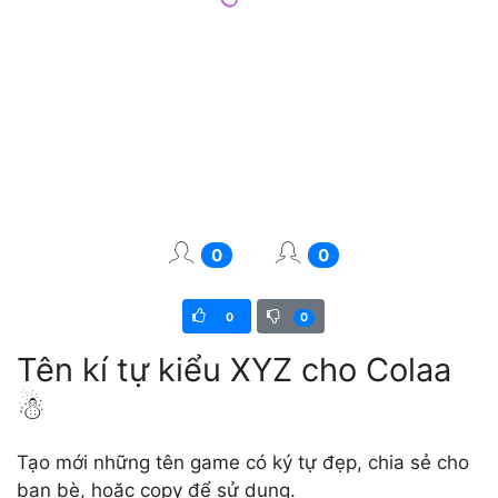
0
0
0
0
Tên kí tự kiểu XYZ cho Colaa
☃︎
Tạo mới những tên game có ký tự đẹp, chia sẻ cho
bạn bè, hoặc copy để sử dụng.