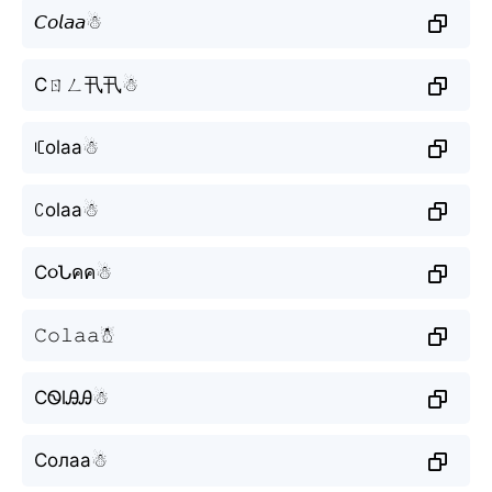
𝘊𝘰𝘭𝘢𝘢☃︎
Cㄖㄥ卂卂☃︎
ꏸolaa☃︎
ꉔolaa☃︎
C૦Նคค☃︎
𝙲𝚘𝚕𝚊𝚊☃︎
CᏫlᎯᎯ☃︎
Солаа☃︎