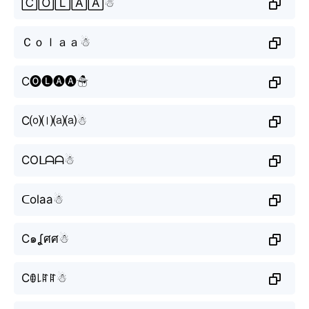
🄲🄾🄻🄰🄰☃︎
Ｃｏｌａａ☃︎
C🅞🅛🅐🅐☃︎
C⒪⒧⒜⒜☃︎
COᒪᗩᗩ☃︎
ᑕolaa☃︎
C๑ʆศศ☃︎
Cꂦ꒒ꍏꍏ☃︎