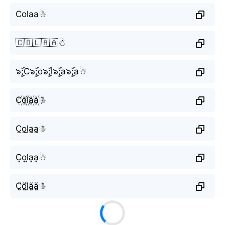
Colaa☃︎
🇨🇴🇱🇦🇦☃︎
๖ۣۜ;C๖ۣۜ;o๖ۣۜ;l๖ۣۜ;a๖ۣۜ;a☃︎
C꙰o꙰l꙰a꙰a꙰☃︎
C̫o̫l̫a̫a̫☃︎
C͙o͙l͙a͙a͙☃︎
C̰̃õ̰l̰̃ã̰ã̰☃︎