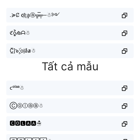
.≽C̸ ol҉:͢aⓐ╦̵̵̿╤─☃︎༻
ℭo͎͍͐𝓁aᗩ☃︎
C̲̅]๖ۣۜ;ol̠a̐a̷☃︎
Tất cả mẫu
ᴄᵒˡᵃᵃ☃︎
Ⓒⓞⓛⓐⓐ☃︎
🅲🅾🅻🅰🅰☃︎