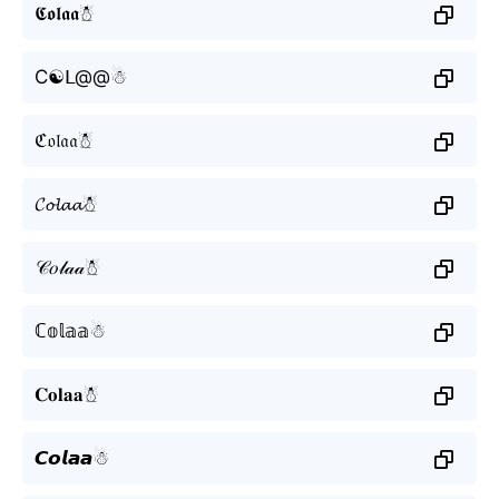
𝕮𝖔𝖑𝖆𝖆☃︎
C☯ᒪ@@☃︎
ℭ𝔬𝔩𝔞𝔞☃︎
𝓒𝓸𝓵𝓪𝓪☃︎
𝒞𝑜𝓁𝒶𝒶☃︎
ℂ𝕠𝕝𝕒𝕒☃︎
𝐂𝐨𝐥𝐚𝐚☃︎
𝘾𝙤𝙡𝙖𝙖☃︎