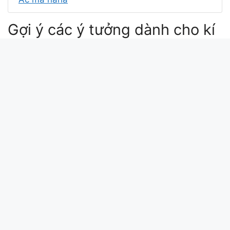
Gợi ý các ý tưởng dành cho kí
tự Colaa ☃︎
kí tự coca cola
🐨 ☕
😭 copypasta tiktok
😶 🌫 code
Xin chào bài viết này update lúc: 2026-04-15
16:25:32. Mã md5 của kí tự Colaa ☃︎ tại
kitudacbiet.xyz là:
6996f12d73836d61d5af4a2c1770d28f