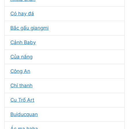
Có hay đá
Bắc gấu giangmi
Cảnh Baby
Của nắng
Công An
Chí thanh
Cu Trổ Art
Buiducquan
Ác ma haha