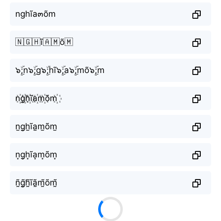
nghĩa๓õm
🇳🇬🇭ĩ🇦🇲õ🇲
๖ۣۜ;n๖ۣۜ;g๖ۣۜ;hĩ๖ۣۜ;a๖ۣۜ;mõ๖ۣۜ;m
n꙰g꙰h꙰ĩa꙰m꙰õm꙰
n̫g̫h̫ĩa̫m̫õm̫
n͙g͙h͙ĩa͙m͙õm͙
ñ̰g̰̃h̰̃ĩã̰m̰̃õm̰̃