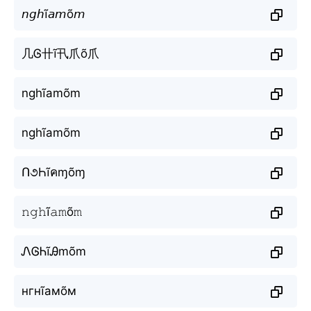
𝘯𝘨𝘩ĩ𝘢𝘮õ𝘮
几Ꮆ卄ĩ卂爪õ爪
nghĩamõm
nghĩamõm
Ո૭Һĩคɱõɱ
𝚗𝚐𝚑ĩ𝚊𝚖õ𝚖
ᏁᎶᏂĩᎯmõm
нгнĩамõм