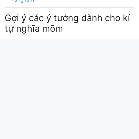
Gợi ý các ý tưởng dành cho kí
tự nghĩa mõm
ý nghĩa tự tứ
ý nghĩa tên mỹ kim
ý nghĩa tên meme
ý nghĩa ngày tự tứ
kiḏ mū ṯê nū meaning
Xin chào bài viết này update lúc: 2026-02-09
15:56:04. Mã md5 của kí tự nghĩa mõm tại
kitudacbiet.xyz là: