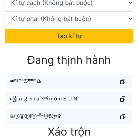
Tạo kí tự
Đang thịnh hành
♒︎ⁿᵍʰⁱ̃ᵃ♋︎ᵐᵒ̃ᵐ♎︎
꧁ｎｇｈĩａ༺ｍõｍＳＵＮ
☠︎︎ⓝⓖⓗĩⓐ༒︎ⓜõⓜ✞︎
Xáo trộn