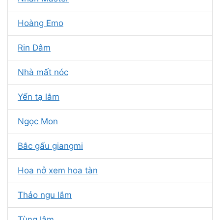
Hoàng Emo
Rin Dâm
Nhà mất nóc
Yến tạ lắm
Ngọc Mon
Bắc gấu giangmi
Hoa nở xem hoa tàn
Thảo ngu lắm
Tùng lâm