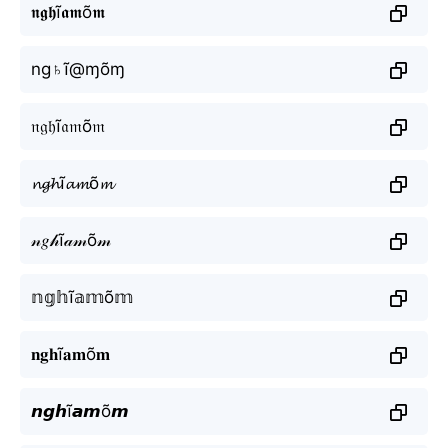
𝖓𝖌𝖍ĩ𝖆𝖒õ𝖒
ng♄ĩ@ɱõɱ
𝔫𝔤𝔥ĩ𝔞𝔪õ𝔪
𝓷𝓰𝓱ĩ𝓪𝓶õ𝓶
𝓃𝑔𝒽ĩ𝒶𝓂õ𝓂
𝕟𝕘𝕙ĩ𝕒𝕞õ𝕞
𝐧𝐠𝐡ĩ𝐚𝐦õ𝐦
𝙣𝙜𝙝ĩ𝙖𝙢õ𝙢