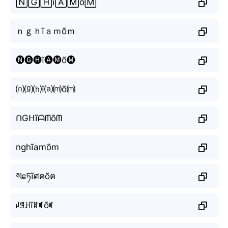
🄽🄶🄷ĩ🄰🄼õ🄼
ｎｇｈĩａｍõｍ
🅝🅖🅗ĩ🅐🅜õ🅜
⒩⒢⒣ĩ⒜⒨õ⒨
ᑎGᕼĩᗩᗰõᗰ
nghĩamõm
སɕཏĩศฅõฅ
ꈤꁅꃅĩꍏꎭõꎭ