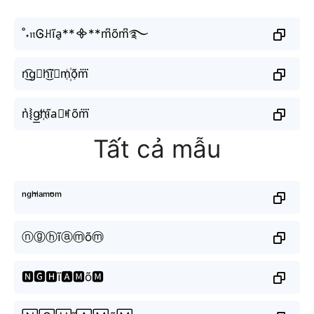
˚˖𝔫Ꮆꃅĩa̠**᯽**m͆õm͆࿐
n͜͡g⃗h͜͡ĩ𝖆m꙰õm⃜
n͛⦚g͟h҉ĩa⃘ꎭõm⃜
Tất cả mẫu
ⁿᵍʰⁱ̃ᵃᵐᵒ̃ᵐ
ⓝⓖⓗĩⓐⓜõⓜ
🅽🅶🅷ĩ🅰🅼õ🅼