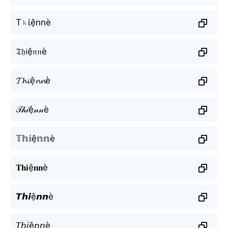
T♄ίệnnè
𝔗𝔥𝔦ệ𝔫𝔫è
𝓣𝓱𝓲ệ𝓷𝓷è
𝒯𝒽𝒾ệ𝓃𝓃è
𝕋𝕙𝕚ệ𝕟𝕟è
𝐓𝐡𝐢ệ𝐧𝐧è
𝙏𝙝𝙞ệ𝙣𝙣è
𝘛𝘩𝘪ệ𝘯𝘯è