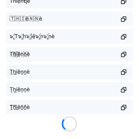
Thiệnຖè
🇹🇭🇮ệ🇳🇳è
๖ۣۜ;T๖ۣۜ;h๖ۣۜ;iệ๖ۣۜ;n๖ۣۜ;nè
T꙰h꙰i꙰ện꙰n꙰è
T̫h̫i̫ện̫n̫è
T͙h͙i͙ện͙n͙è
T̰̃h̰̃ḭ̃ệñ̰ñ̰è