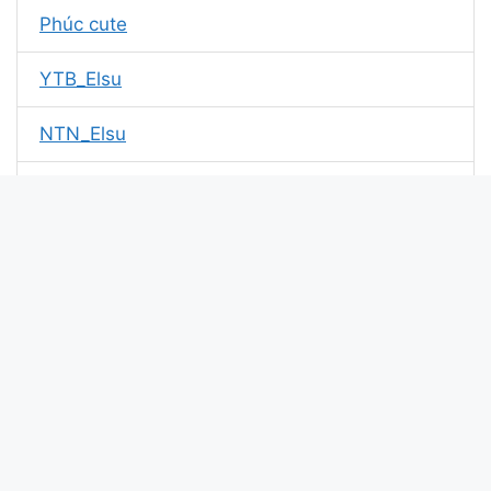
Phúc cute
YTB_Elsu
NTN_Elsu
Kotek
Top1yenbai
Cân team
Đạt Kelvin
Chuột JenNy
Senestrea