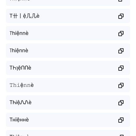
T卄丨ệ几几è
꓅hiệnnè
꓄hiệnnè
TҺɿệՈՈè
𝚃𝚑𝚒ệ𝚗𝚗è
TᏂiệᏁᏁè
Тнїệннè