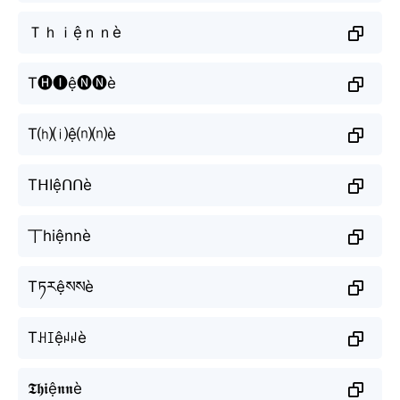
Ｔｈｉệｎｎè
T🅗🅘ệ🅝🅝è
T⒣⒤ệ⒩⒩è
TᕼIệᑎᑎè
丅hiệnnè
Tཏརệསསè
Tꃅꀤệꈤꈤè
𝕿𝖍𝖎ệ𝖓𝖓è