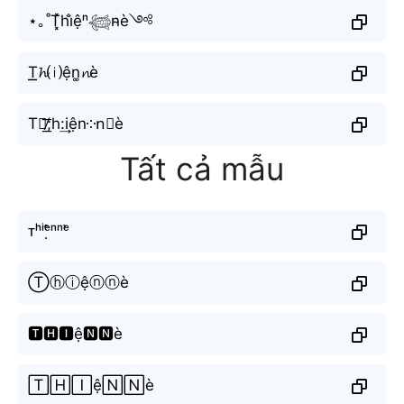
⋆｡˚T͓̽hi̐ệⁿ𓆉n̴è༺
T͟͟𝓱⒤ện͚𝓷è
T⨳̸͟͞;h:͢iện༶n⃕è
Tất cả mẫu
ᴛʰⁱᵉ̣̂ⁿⁿᵉ̀
Ⓣⓗⓘệⓝⓝè
🆃🅷🅸ệ🅽🅽è
🅃🄷🄸ệ🄽🄽è