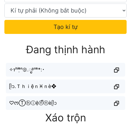
Tạo kí tự
Đang thịnh hành
✧ᴛʰⁱᵉ̣̂ⁿ𑁍.ೃ࿔ⁿᵉ̀*:･
ᥫ᭡.Ｔｈｉệｎ♓︎ｎè❖
♡ᰔⓉⓗⓘệⓝᩚⓝèᥫᩣ
Xáo trộn