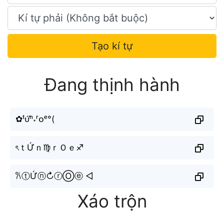
Tạo kí tự
Đang thịnh hành
✿ᵗᴜ̛́ⁿ˖ʳᴏᵉ°(
ৎｔỨｎ♍︎ｒＯｅ♐︎
𐙚ⓣỨⓝ↻ⓡⓄⓔ ◁
Xáo trộn