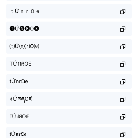
ｔỨｎｒＯｅ
🅣Ứ🅝🅡O🅔
⒯Ứ⒩⒭O⒠
TỨᑎᖇOE
tỨnrᗝe
₮ỨསཞOཛ
꓄ỨꈤꋪOꍟ
𝖙Ứ𝖓𝖗𝕺𝖊