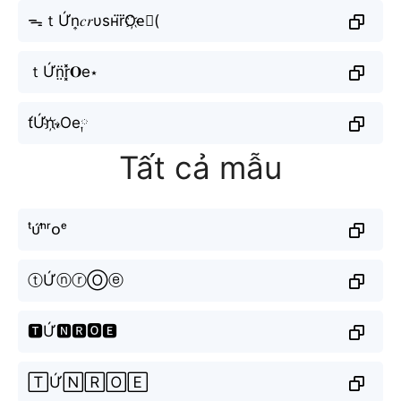
ᯓｔỨn͎𝑐𝑟υѕнr⃜O҉e⃟(
ｔỨn̤̈r͓̽𝐎e⋆
t́Ứn҉𝓇Oe༙
Tất cả mẫu
ᵗᴜ̛́ⁿʳᴏᵉ
ⓣỨⓝⓡⓄⓔ
🆃Ứ🅽🆁🅾🅴
🅃Ứ🄽🅁🄾🄴