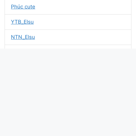
Phúc cute
YTB_Elsu
NTN_Elsu
Kotek
Top1yenbai
Cân team
Đạt Kelvin
Chuột JenNy
Senestrea