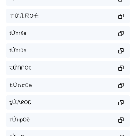
ㄒỨ几尺O乇
tỨnrꆂe
tỨnrꄲe
੮ỨՈՐO૯
𝚝Ứ𝚗𝚛𝙾𝚎
ᎿỨᏁᖇOᏋ
тỨнрОё