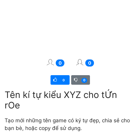
0
0
0
0
Tên kí tự kiểu XYZ cho tỨn
rOe
Tạo mới những tên game có ký tự đẹp, chia sẻ cho
bạn bè, hoặc copy để sử dụng.