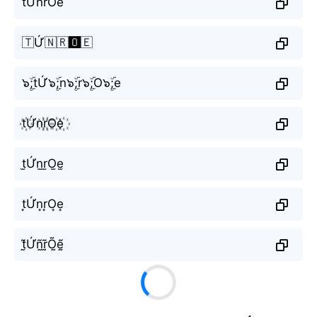
tỨnrOe
🇹Ứ🇳🇷🅾️🇪
๖ۣۜ;tỨ๖ۣۜ;n๖ۣۜ;r๖ۣۜ;O๖ۣۜ;e
t꙰Ứn꙰r꙰O꙰e꙰
t̫Ứn̫r̫O̫e̫
t͙Ứn͙r͙O͙e͙
t̰̃Ứñ̰r̰̃Õ̰ḛ̃