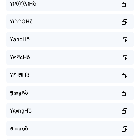
Y⒜⒩⒢Hồ
YᗩᑎGHồ
Ƴangᕼồ
YศསɕHồ
YꍏꈤꁅHồ
𝖄𝖆𝖓𝖌𝕳ồ
Y@ngHồ
𝔜𝔞𝔫𝔤ℌồ