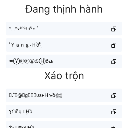
Đang thịnh hành
ᐢ. .ᐢʏᵃⁿᵍ꒱ʜᵒ̂̀⋆ ˚
˚Ｙａｎｇ˖Ｈồ𓍢ִ໋
♒︎Ⓨⓐⓝⓖ♋︎Ⓗồ♎︎
Xáo trộn
⋆.˚𝔜@𝚗g⃣𝑐𝑟υѕнH∿ồ𓆉
Y̠ᗩn͆g⃘:͢Hồ
Y͛a⃘n̸̠͟͞;g̼⧽Hồ