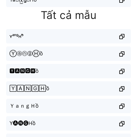
Tất cả mẫu
ʏᵃⁿᵍʜᵒ̂̀
ⓎⓐⓝⓖⒽồ
🆈🅰🅽🅶🅷ồ
🅈🄰🄽🄶🄷ồ
ＹａｎｇＨồ
Y🅐🅝🅖Hồ