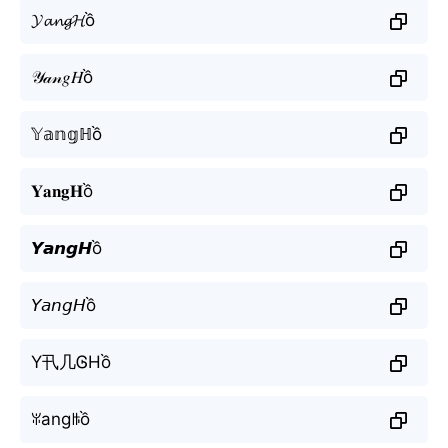
𝓨𝓪𝓷𝓰𝓗ồ
𝒴𝒶𝓃𝑔𝐻ồ
𝕐𝕒𝕟𝕘ℍồ
𝐘𝐚𝐧𝐠𝐇ồ
𝙔𝙖𝙣𝙜𝙃ồ
𝘠𝘢𝘯𝘨𝘏ồ
Y卂几ᎶHồ
ꐟangꑛồ