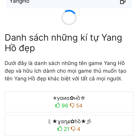
Y̐a̐n̐g̐H̐ồ
Danh sách những kí tự Yang
Hồ đẹp
Dưới đây là danh sách những tên game Yang Hồ
đẹp và hữu ích dành cho mọi game thủ muốn tạo
tên Yang Hồ đẹp khác biệt với tất cả mọi người.
✭уαиɢ✿нồ☆
96
54
ミ★ɣɑղɕ✿ɦồ★彡
21
4