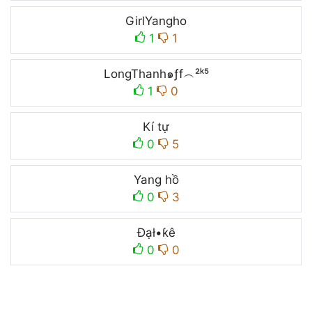
GirlYangho
1
1
LongThanh๑ƒf︵²ᵏ⁵
1
0
Kí tự
0
5
Yang hồ
0
3
Đạł•ƙê
0
0