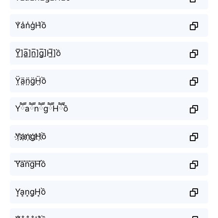
Y̾a̾n̾g̾H̾ồ
Y̲̅]a̲̅]n̲̅]g̲̅]H̲̅]ồ
Ÿ̤ä̤n̤̈g̤̈Ḧ̤ồ
YཽaཽnཽgཽHཽồ
Y҉a҉n҉g҉H҉ồ
Y⃜a⃜n⃜g⃜H⃜ồ
Y͎a͎n͎g͎H͎ồ