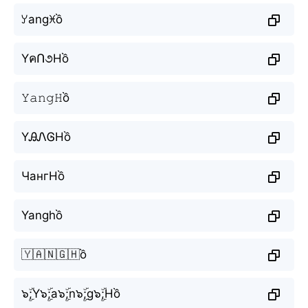
ꌦangꁝồ
YคՈ૭Hồ
𝚈𝚊𝚗𝚐𝙷ồ
YᎯᏁᎶHồ
ЧангНồ
Yanghồ
🇾🇦🇳🇬🇭ồ
๖ۣۜ;Y๖ۣۜ;a๖ۣۜ;n๖ۣۜ;g๖ۣۜ;Hồ