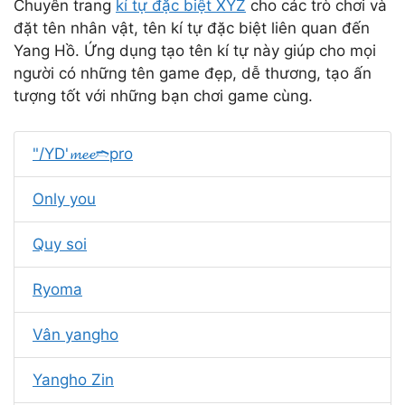
Chuyên trang
kí tự đặc biệt XYZ
cho các trò chơi và
đặt tên nhân vật, tên kí tự đặc biệt liên quan đến
Yang Hồ. Ứng dụng tạo tên kí tự này giúp cho mọi
người có những tên game đẹp, dễ thương, tạo ấn
tượng tốt với những bạn chơi game cùng.
"/YD'𝓶𝓮𝓮➬pro
Only you
Quy soi
Ryoma
Vân yangho
Yangho Zin