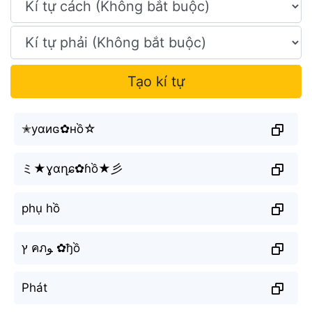
Tạo kí tự
✭уαиɢ✿нồ☆
ミ★ɣɑղɕ✿ɦồ★彡
phụ hồ
ץ คภﻮ ✿ђồ
Phát