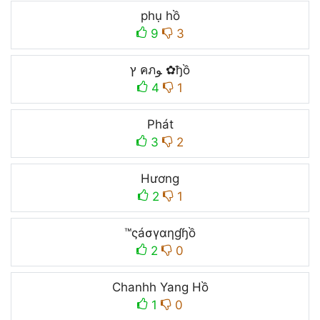
phụ hồ
9
3
ץ คภﻮ ✿ђồ
4
1
Phát
3
2
Hương
2
1
™ςáσγαηɠɧồ
2
0
Chanhh Yang Hồ
1
0