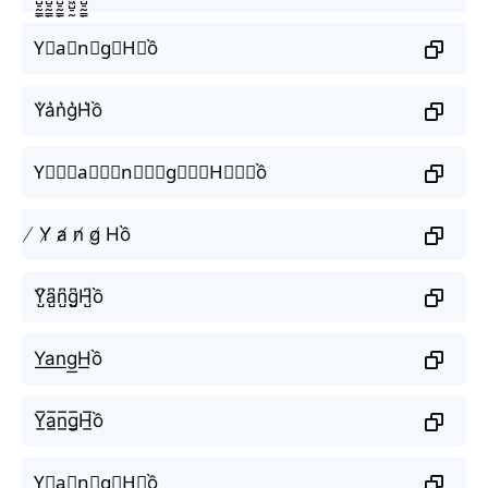
Y⃗a⃗n⃗g⃗H⃗ồ
Y͛a͛n͛g͛H͛ồ
Y⃒⃒⃒a⃒⃒⃒n⃒⃒⃒g⃒⃒⃒H⃒⃒⃒ồ
̸ Y̸ a̸ n̸ g̸ Hồ
Y̺͆a̺͆n̺͆g̺͆H̺͆ồ
Y͟a͟n͟g͟H͟ồ
Y̲̅a̲̅n̲̅g̲̅H̲̅ồ
Y⃣a⃣n⃣g⃣H⃣ồ