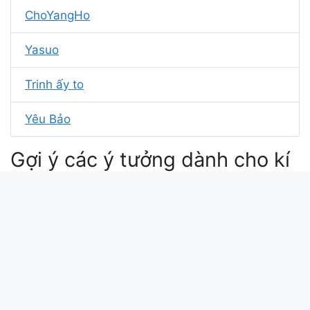
ChoYangHo
Yasuo
Trinh ấy to
Yêu Bảo
Gợi ý các ý tưởng dành cho kí
tự Yang Hồ
kí tự đặc biệt yang hồ
ký tự hangul
kí tự pinyin