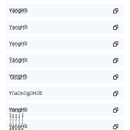
Y꙰a꙰n꙰g꙰H꙰ồ
Y̫a̫n̫g̫H̫ồ
Y͙a͙n͙g͙H͙ồ
Ỹ̰ã̰ñ̰g̰̃H̰̃ồ
Y͜͡a͜͡n͜͡g͜͡H͜͡ồ
Y⃟a⃟n⃟g⃟H⃟ồ
Y҉a҉n҉g҉H҉ồ
Y̼͖̺̠̰͇̙̓͛ͮͩͦ̎ͦ̑ͅa̼͖̺̠̰͇̙̓͛ͮͩͦ̎ͦ̑ͅn̼͖̺̠̰͇̙̓͛ͮͩͦ̎ͦ̑ͅg̼͖̺̠̰͇̙̓͛ͮͩͦ̎ͦ̑ͅH̼͖̺̠̰͇̙̓͛ͮͩͦ̎ͦ̑ͅồ