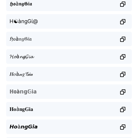
𝕳𝖔à𝖓𝖌𝕲𝖎𝖆
H☯àngGί@
ℌ𝔬à𝔫𝔤𝔊𝔦𝔞
𝓗𝓸à𝓷𝓰𝓖𝓲𝓪
𝐻𝑜à𝓃𝑔𝒢𝒾𝒶
ℍ𝕠à𝕟𝕘𝔾𝕚𝕒
𝐇𝐨à𝐧𝐠𝐆𝐢𝐚
𝙃𝙤à𝙣𝙜𝙂𝙞𝙖