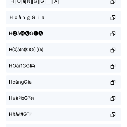
🄷🄾à🄽🄶🄶🄸🄰
ＨｏàｎｇＧｉａ
H🅞à🅝🅖G🅘🅐
H⒪à⒩⒢G⒤⒜
HOàᑎGGIᗩ
ᕼoàngǤia
H๑àསɕGརศ
HꂦàꈤꁅGꀤꍏ