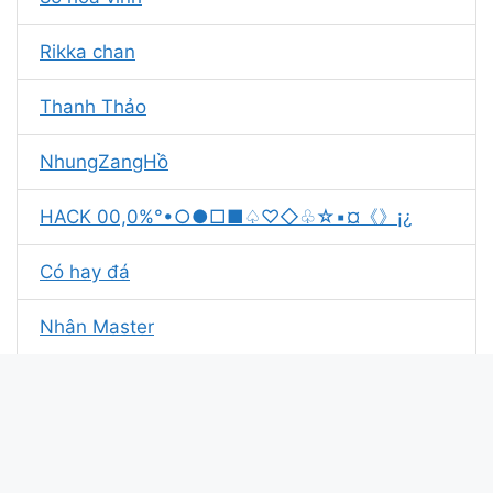
Rikka chan
Thanh Thảo
NhungZangHồ
HACK 00,0%°•○●□■♤♡◇♧☆▪¤《》¡¿
Có hay đá
Nhân Master
Thảo bồ ai
Quỳnh Trang
Cảnh Baby