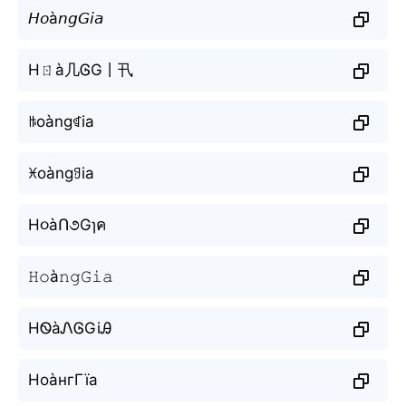
𝘏𝘰à𝘯𝘨𝘎𝘪𝘢
Hㄖà几ᎶG丨卂
ꑛoàngꁍia
ꁝoàngꍌia
H૦àՈ૭Gɿค
𝙷𝚘à𝚗𝚐𝙶𝚒𝚊
HᏫàᏁᎶGiᎯ
НоàнгГїа