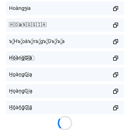
Hoàngງia
🇭🇴à🇳🇬🇬🇮🇦
๖ۣۜ;H๖ۣۜ;oà๖ۣۜ;n๖ۣۜ;g๖ۣۜ;G๖ۣۜ;i๖ۣۜ;a
H꙰o꙰àn꙰g꙰G꙰i꙰a꙰
H̫o̫àn̫g̫G̫i̫a̫
H͙o͙àn͙g͙G͙i͙a͙
H̰̃õ̰àñ̰g̰̃G̰̃ḭ̃ã̰