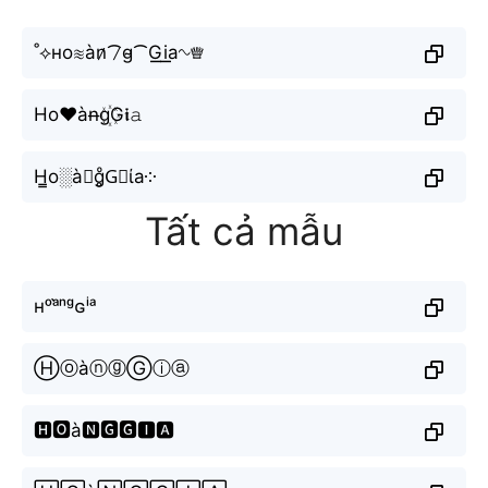
˚⟡ʜo≋àn̷⁀̷g̴⁀G͟͟i͟͟a∿♕
Ho♥àn̶g꙰G𝖎𝚊
H̳o░à𝔫g̥ͦG⃗ίa༶
Tất cả mẫu
ʜᵒᵃ̀ⁿᵍɢⁱᵃ
ⒽⓞàⓝⓖⒼⓘⓐ
🅷🅾à🅽🅶🅶🅸🅰