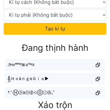
Tạo kí tự
Đang thịnh hành
౨ৎʜᵒᵃ̀ⁿᵍ🎀ɢⁱᵃજ
ရှီＨｏàｎｇɞＧｉａ▶︎
*.ﾟⒽⓞàⓝⓖ✩Ⓖⓘⓐ₊˚
Xáo trộn