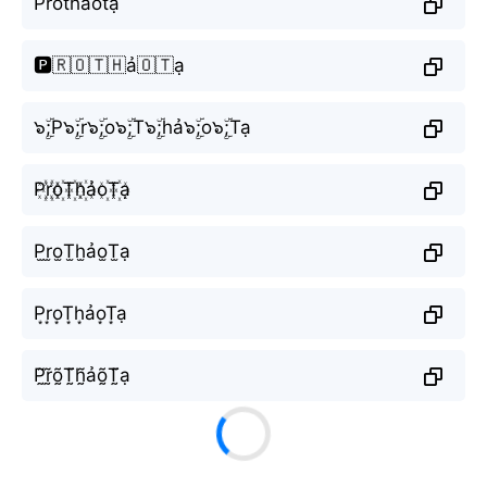
Prothảotạ
🅿️🇷🇴🇹🇭ả🇴🇹ạ
๖ۣۜ;P๖ۣۜ;r๖ۣۜ;o๖ۣۜ;T๖ۣۜ;hả๖ۣۜ;o๖ۣۜ;Tạ
P꙰r꙰o꙰T꙰h꙰ảo꙰T꙰ạ
P̫r̫o̫T̫h̫ảo̫T̫ạ
P͙r͙o͙T͙h͙ảo͙T͙ạ
P̰̃r̰̃õ̰T̰̃h̰̃ảõ̰T̰̃ạ