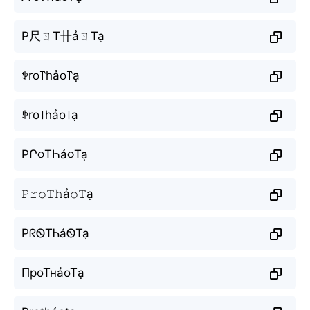
P尺ㄖT卄ảㄖTạ
ꉣro꓅hảo꓅ạ
ꉣro꓄hảo꓄ạ
PՐ૦TҺả૦Tạ
𝙿𝚛𝚘𝚃𝚑ả𝚘𝚃ạ
PᖇᏫTᏂảᏫTạ
ПроТнảоТạ