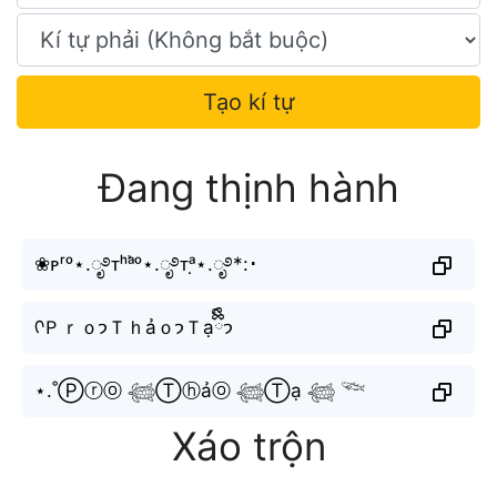
Tạo kí tự
Đang thịnh hành
❀ᴘʳᵒ⋆.ೃ࿔ᴛʰᵃ̉ᵒ⋆.ೃ࿔ᴛᵃ̣⋆.ೃ࿔*:･
ᡣＰｒｏ𐭩Ｔｈảｏ𐭩Ｔạ𐭩ྀིྀི
⋆.˚Ⓟⓡⓞ 𓆉Ⓣⓗảⓞ 𓆉Ⓣạ 𓆉 𓆝
Xáo trộn