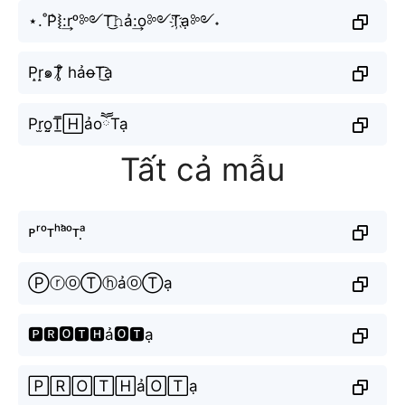
⋆.˚P͛⦚:͢rᵒ༻T͜͡𝚑ả:͢o༻T҉ạ༻˖
P̝r̝๑T̸̥ͦ hảo̶T͜͡ạ
Pr̫o̤̮T̲̅🄷ảoཽTạ
Tất cả mẫu
ᴘʳᵒᴛʰᵃ̉ᵒᴛᵃ̣
ⓅⓡⓞⓉⓗảⓞⓉạ
🅿🆁🅾🆃🅷ả🅾🆃ạ
🄿🅁🄾🅃🄷ả🄾🅃ạ