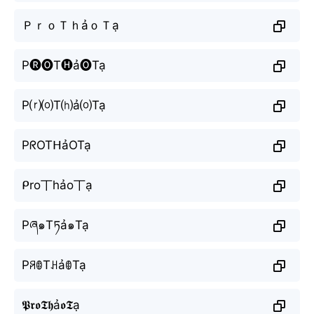
ＰｒｏＴｈảｏＴạ
P🅡🅞T🅗ả🅞Tạ
P⒭⒪T⒣ả⒪Tạ
PᖇOTᕼảOTạ
ᑭro丅hảo丅ạ
Pཞ๑Tཏả๑Tạ
PꋪꂦTꃅảꂦTạ
𝕻𝖗𝖔𝕿𝖍ả𝖔𝕿ạ