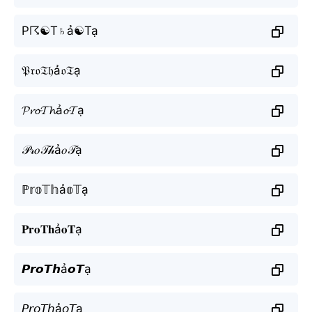
P☈☯T♄ả☯Tạ
𝔓𝔯𝔬𝔗𝔥ả𝔬𝔗ạ
𝓟𝓻𝓸𝓣𝓱ả𝓸𝓣ạ
𝒫𝓇𝑜𝒯𝒽ả𝑜𝒯ạ
ℙ𝕣𝕠𝕋𝕙ả𝕠𝕋ạ
𝐏𝐫𝐨𝐓𝐡ả𝐨𝐓ạ
𝙋𝙧𝙤𝙏𝙝ả𝙤𝙏ạ
𝘗𝘳𝘰𝘛𝘩ả𝘰𝘛ạ