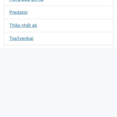
Predator
Thập nhất ak
Top1yenbai
Pro Gaming
Lê Thị Phương Nga
Hiệp Badboy
Thế Đẹp Trai
Tốp1 amily
Tốp amily